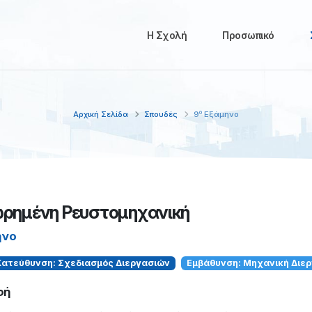
Η Σχολή
Προσωπικό
ο
Αρχική Σελίδα
Σπουδές
9
Εξάμηνο
ρημένη Ρευστομηχανική
ηνο
Κατεύθυνση: Σχεδιασμός Διεργασιών
Εμβάθυνση: Μηχανική Διε
φή