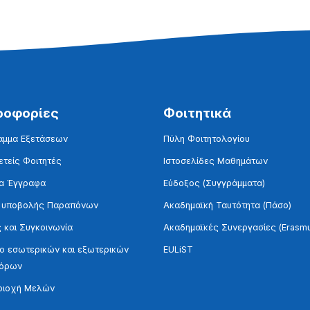
ροφορίες
Φοιτητικά
αμμα Εξετάσεων
Πύλη Φοιτητολογίου
τείς Φοιτητές
Ιστοσελίδες Μαθημάτων
α Έγγραφα
Εύδοξος (Συγγράμματα)
 υποβολής Παραπόνων
Ακαδημαϊκή Ταυτότητα (Πάσο)
 και Συγκοινωνία
Ακαδημαϊκές Συνεργασίες (Erasm
 εσωτερικών και εξωτερικών
EULiST
τόρων
ριοχή Μελών