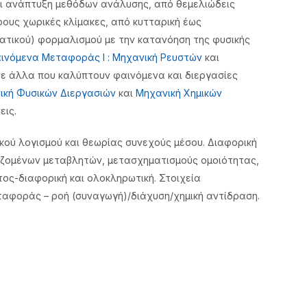
και ανάπτυξη μεθόδων ανάλυσης, από θεμελιώδεις
ους χωρικές κλίμακες, από κυτταρική έως
ματικού) φορμαλισμού με την κατανόηση της φυσικής
ινόμενα Μεταφοράς Ι : Μηχανική Ρευστών
και
σε άλλα που καλύπτουν φαινόμενα και διεργασίες
ική Φυσικών Διεργασιών
και
Μηχανική Χημικών
εις.
ικού λογισμού και θεωρίας συνεχούς μέσου. Διαφορική
ζομένων μεταβλητών, μετασχηματισμούς ομοιότητας,
ος-διαφορική και ολοκληρωτική. Στοιχεία
αφοράς – ροή (συναγωγή)/διάχυση/χημική αντίδραση.