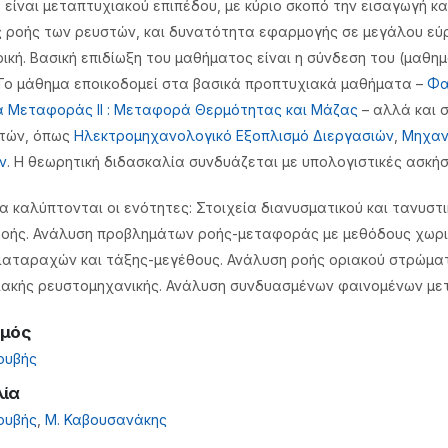
 είναι μεταπτυχιακού επιπέδου, με κύριο σκοπό την εισαγωγή 
ς ροής των ρευστών, και δυνατότητα εφαρμογής σε μεγάλου εύρ
ική. Βασική επιδίωξη του μαθήματος είναι η σύνδεση του (μαθη
 Το μάθημα εποικοδομεί στα βασικά προπτυχιακά μαθήματα –
Φα
 Μεταφοράς ΙΙ : Mεταφορά Θερμότητας και Μάζας
– αλλά και 
τών, όπως
Ηλεκτρομηχανολογικό Εξοπλισμό Διεργασιών
,
Μηχαν
ν
. Η θεωρητική διδασκαλία συνδυάζεται με υπολογιστικές ασκήσ
α καλύπτονται οι ενότητες: Στοιχεία διανυσματικού και τανυστ
οής. Ανάλυση προβλημάτων ροής-μεταφοράς με μεθόδους χωρι
ιαταραχών και τάξης-μεγέθους. Ανάλυση ροής οριακού στρώματ
ιακής ρευστομηχανικής. Ανάλυση συνδυασμένων φαινομένων μετ
σμός
ουβής
λία
ουβής
,
Μ. Καβουσανάκης