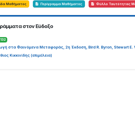
λίδα Μαθήματος
Περίγραμμα Μαθήματος
Φύλλο Ταυτότητας Μ
ράμματα στον Εύδοξο
132
γή στα Φαινόμενα Μεταφοράς, 2η Έκδοση, Bird R. Byron, Stewart E. War
ιος Κικκινίδης (επιμέλεια)