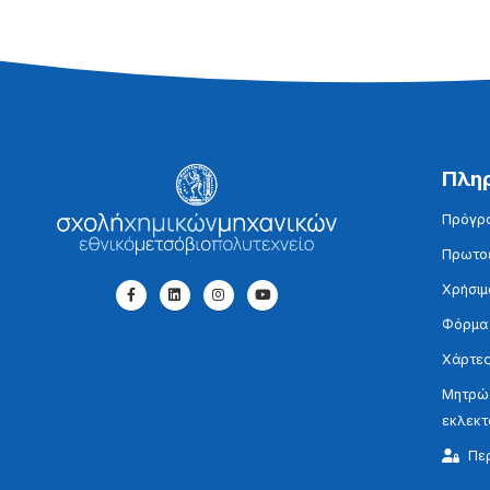
Πλη
Πρόγρ
Πρωτοε
Χρήσιμ
Φόρμα
Χάρτες
Μητρώο
εκλεκ
Πε