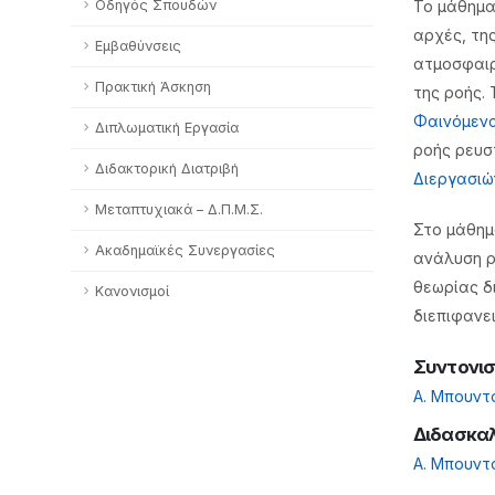
Οδηγός Σπουδών
Το μάθημα
αρχές, τη
Εμβαθύνσεις
ατμοσφαιρ
Πρακτική Άσκηση
της ροής.
Φαινόμενα
Διπλωματική Εργασία
ροής ρευσ
Διδακτορική Διατριβή
Διεργασιώ
Μεταπτυχιακά – Δ.Π.Μ.Σ.
Στο μάθημ
Ακαδημαϊκές Συνεργασίες
ανάλυση ρ
θεωρίας δ
Κανονισμοί
διεπιφανε
Συντονι
Α. Μπουντ
Διδασκα
Α. Μπουντ