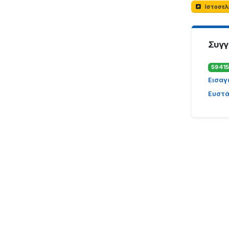
Ιστοσε
Συγγ
59415
Εισαγω
Ευστάθ