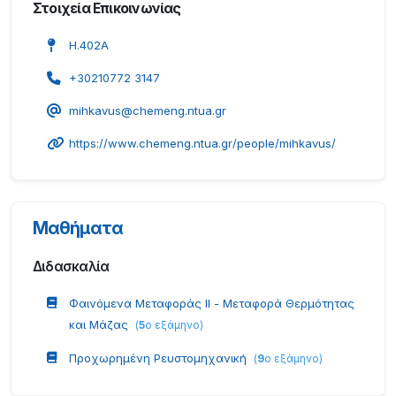
Στοιχεία Επικοινωνίας
Η.402A
+30210772 3147
mihkavus@chemeng.ntua.gr
https://www.chemeng.ntua.gr/people/mihkavus/
Μαθήματα
Διδασκαλία
Φαινόμενα Μεταφοράς II - Μεταφορά Θερμότητας
και Μάζας
(
5
ο εξάμηνο
)
Προχωρημένη Ρευστομηχανική
(
9
ο εξάμηνο
)