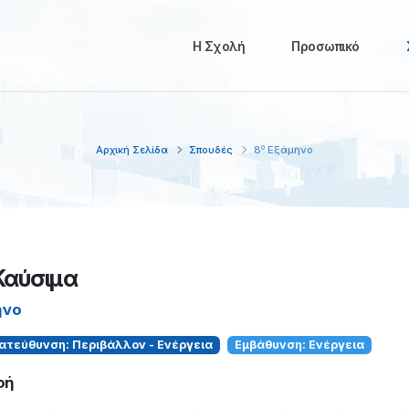
Η Σχολή
Προσωπικό
ο
Αρχική Σελίδα
Σπουδές
8
Εξάμηνο
Καύσιμα
ηνο
ατεύθυνση: Περιβάλλον - Ενέργεια
Εμβάθυνση: Ενέργεια
φή