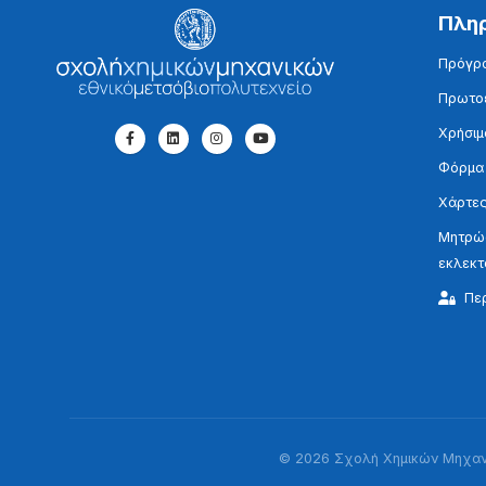
Πλη
Πρόγρ
Πρωτοε
Χρήσιμ
Φόρμα
Χάρτες
Μητρώο
εκλεκ
Πε
© 2026 Σχολή Χημικών Μηχανι