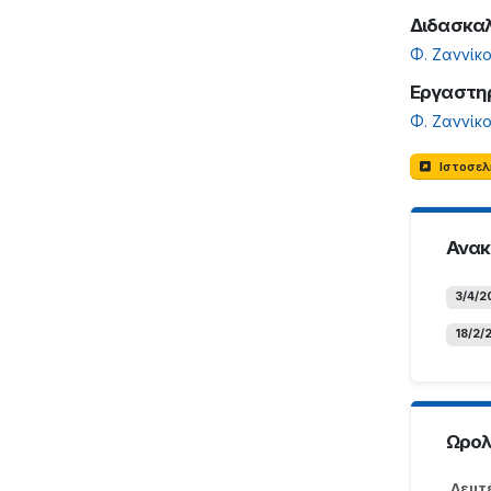
Διδασκα
Φ. Ζαννίκ
Εργαστηρ
Φ. Ζαννίκ
Ιστοσε
Ανακ
3/4/2
18/2/
Ωρολ
Δευτ