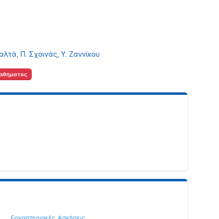
παλτά
,
Π. Σχοινάς
,
Υ. Ζαννίκου
αθήματος
Εργαστηριακές Ασκήσεις