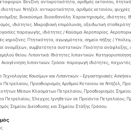
εταφορών. Bενζίνη: αντικροτικότητα, αριθμός οκτανίου, πτητικό
ιδιοτήτων. Ντήζελ: αντικροτικότητα, αριθμός κετανίου, ψυχρές 
ανάμιξης. Βιοκαύσιμα. Βιοαιθανόλη: Χαρακτηρισμός, ιδιότητες. Ι
σμός, ιδιότητες. Μικροβιακή επιμόλυνση, οξειδωτική σταθερότ
ργασίες παραγωγής, ιδιότητες / Καύσιμα Αεροπορίας. Αεροπορικέ
ς κηροζίνες: Πτητικότητα, αγωγιμότητα, σημείο πήξης / Υπολειμ
οί αναμίξεων, συμβατότητα συστατικών. Ποιότητα ανάφλεξης, ι
μηλού θείου. Λιπαντικά: Ιδιότητες λιπαντικών. Κατηγοριοποίηση
Αναγέννηση λιπαντικών. Γράσα: παραγωγή ιδιότητες, παχυντές. 
ο Τεχνολογίας Καυσίμων και Λιπαντικών – Εργαστηριακές Ασκήσει
 Πετρελαίου, Προσδιορισμός Αριθμού Κετανίου σε Ντήζελ, Προ
ιοτήτων Μέσων Κλασμάτων Πετρελαίου, Προσδιορισμός Σημείο
τα Πετρελαίου, Έλεγχος Ιχνηθετών σε Προϊόντα Πετρελαίου, Πρ
σμός Σημείου Διείσδυσης και Σημείου Στάξης Γράσου.
σμός
ος