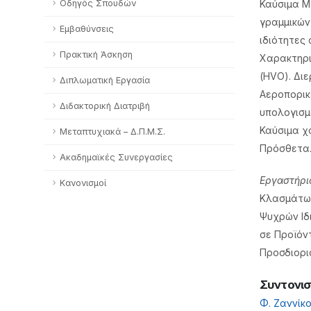
Οδηγός Σπουδών
Καύσιμα Μ
γραμμικών 
Εμβαθύνσεις
ιδιότητες 
Πρακτική Άσκηση
Χαρακτηρι
(HVO). Διε
Διπλωματική Εργασία
Αεροπορικέ
Διδακτορική Διατριβή
υπολογισμ
Καύσιμα χα
Μεταπτυχιακά – Δ.Π.Μ.Σ.
Πρόσθετα. 
Ακαδημαϊκές Συνεργασίες
Eργαστήρι
Κανονισμοί
Κλασμάτων
Ψυχρών Ιδ
σε Προϊόν
Προσδιορι
Συντονι
Φ. Ζαννίκ