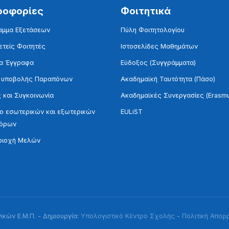
ροφορίες
Φοιτητικά
αμμα Εξετάσεων
Πύλη Φοιτητολογίου
τείς Φοιτητές
Ιστοσελίδες Μαθημάτων
α Έγγραφα
Εύδοξος (Συγγράμματα)
 υποβολής Παραπόνων
Ακαδημαϊκή Ταυτότητα (Πάσο)
 και Συγκοινωνία
Ακαδημαϊκές Συνεργασίες (Erasm
 εσωτερικών και εξωτερικών
EULiST
τόρων
ριοχή Μελών
κών Ε.Μ.Π. - Δημιουργία:
Υπολογιστικό Κέντρο Σχολής
-
Πολιτική Απορ