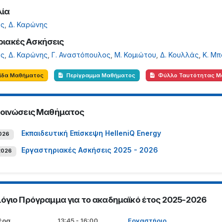
λία
ος
,
Δ. Καρώνης
ιακές Ασκήσεις
ος
,
Δ. Καρώνης
,
Γ. Αναστόπουλος
,
Μ. Κομιώτου
,
Δ. Κουλλάς
,
Κ. Μ
λίδα Μαθήματος
Περίγραμμα Μαθήματος
Φύλλο Ταυτότητας Μ
οινώσεις Μαθήματος
Εκπαιδευτική Επίσκεψη HelleniQ Energy
026
Εργαστηριακές Ασκήσεις 2025 - 2026
2026
όγιο Πρόγραμμα για το ακαδημαϊκό έτος 2025-2026
έρα
13:45 - 16:00
Εργαστήριο