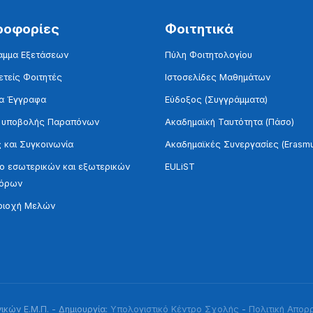
ροφορίες
Φοιτητικά
αμμα Εξετάσεων
Πύλη Φοιτητολογίου
τείς Φοιτητές
Ιστοσελίδες Μαθημάτων
α Έγγραφα
Εύδοξος (Συγγράμματα)
 υποβολής Παραπόνων
Ακαδημαϊκή Ταυτότητα (Πάσο)
 και Συγκοινωνία
Ακαδημαϊκές Συνεργασίες (Erasm
 εσωτερικών και εξωτερικών
EULiST
τόρων
ριοχή Μελών
κών Ε.Μ.Π. - Δημιουργία:
Υπολογιστικό Κέντρο Σχολής
-
Πολιτική Απορ