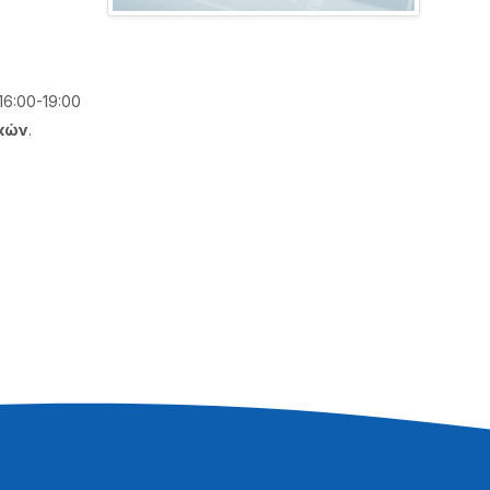
6:00-19:00
κών
.