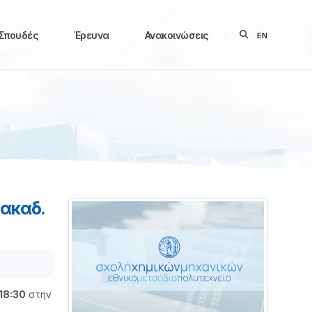
Σπουδές
Έρευνα
Ανακοινώσεις
EN
ακαδ.
18:30
στην