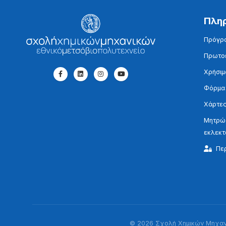
Πλη
Πρόγρ
Πρωτοε
Χρήσιμ
Φόρμα
Χάρτες
Μητρώο
εκλεκ
Πε
© 2026 Σχολή Χημικών Μηχανι