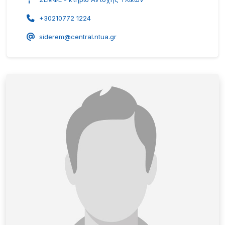
+30210772 1224
siderem@central.ntua.gr