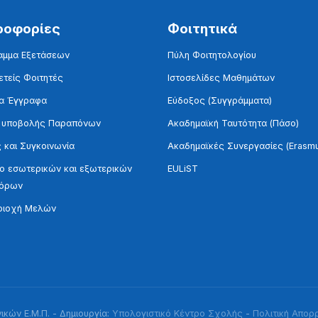
ροφορίες
Φοιτητικά
αμμα Εξετάσεων
Πύλη Φοιτητολογίου
τείς Φοιτητές
Ιστοσελίδες Μαθημάτων
α Έγγραφα
Εύδοξος (Συγγράμματα)
 υποβολής Παραπόνων
Ακαδημαϊκή Ταυτότητα (Πάσο)
 και Συγκοινωνία
Ακαδημαϊκές Συνεργασίες (Erasm
 εσωτερικών και εξωτερικών
EULiST
τόρων
ριοχή Μελών
κών Ε.Μ.Π. - Δημιουργία:
Υπολογιστικό Κέντρο Σχολής
-
Πολιτική Απορ