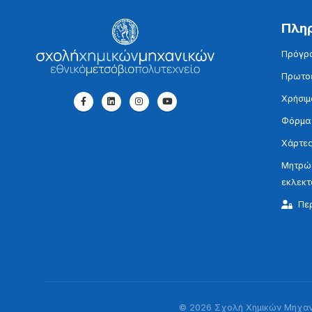
Πλη
Πρόγρ
Πρωτοε
Χρήσιμ
Φόρμα
Χάρτες
Μητρώο
εκλεκ
Πε
© 2026 Σχολή Χημικών Μηχανι