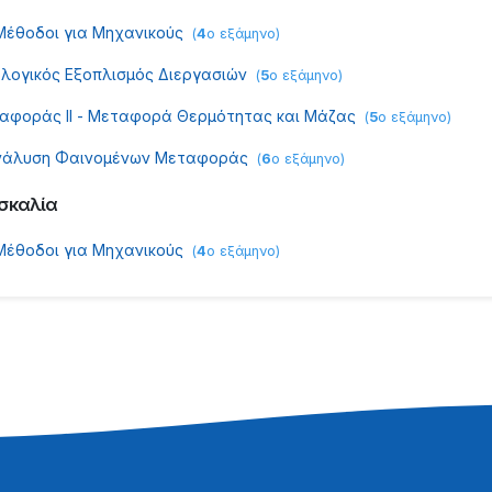
Mέθοδοι για Mηχανικούς
(
4
ο εξάμηνο
)
λογικός Εξοπλισμός Διεργασιών
(
5
ο εξάμηνο
)
αφοράς II - Μεταφορά Θερμότητας και Μάζας
(
5
ο εξάμηνο
)
Ανάλυση Φαινομένων Μεταφοράς
(
6
ο εξάμηνο
)
σκαλία
Mέθοδοι για Mηχανικούς
(
4
ο εξάμηνο
)