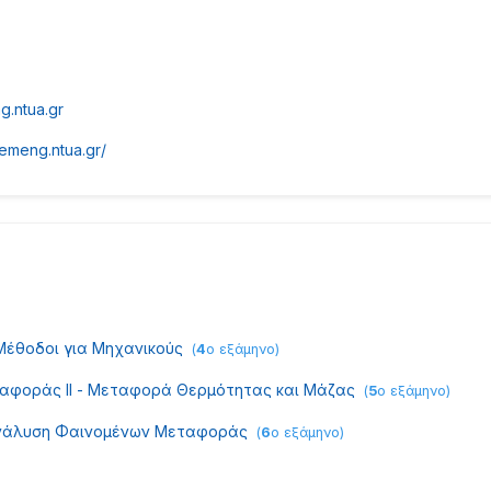
.ntua.gr
hemeng.ntua.gr/
Mέθοδοι για Mηχανικούς
(
4
ο εξάμηνο
)
αφοράς II - Μεταφορά Θερμότητας και Μάζας
(
5
ο εξάμηνο
)
Ανάλυση Φαινομένων Μεταφοράς
(
6
ο εξάμηνο
)