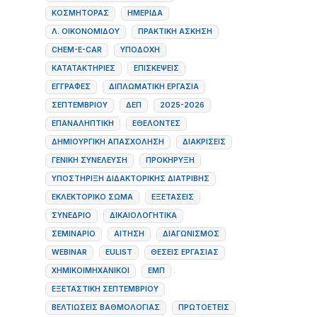
ΚΟΣΜΉΤΟΡΑΣ
ΗΜΕΡΊΔΑ
Λ. ΟΙΚΟΝΟΜΙΔΟΥ
ΠΡΑΚΤΙΚΉ ΆΣΚΗΣΗ
CHEM-E-CAR
ΥΠΟΔΟΧΉ
ΚΑΤΑΤΑΚΤΉΡΙΕΣ
ΕΠΙΣΚΈΨΕΙΣ
ΕΓΓΡΑΦΈΣ
ΔΙΠΛΩΜΑΤΙΚΉ ΕΡΓΑΣΊΑ
ΣΕΠΤΕΜΒΡΊΟΥ
ΔΕΠ
2025-2026
ΕΠΑΝΑΛΗΠΤΙΚΉ
ΕΘΕΛΟΝΤΈΣ
ΔΗΜΙΟΥΡΓΙΚΉ ΑΠΑΣΧΌΛΗΣΗ
ΔΙΑΚΡΊΣΕΙΣ
ΓΕΝΙΚΉ ΣΥΝΈΛΕΥΣΗ
ΠΡΟΚΉΡΥΞΗ
ΥΠΟΣΤΗΡΙΞΗ ΔΙΔΑΚΤΟΡΙΚΗΣ ΔΙΑΤΡΙΒΗΣ
ΕΚΛΕΚΤΟΡΙΚΌ ΣΏΜΑ
ΕΞΕΤΆΣΕΙΣ
ΣΥΝΈΔΡΙΟ
ΔΙΚΑΙΟΛΟΓΗΤΙΚΆ
ΣΕΜΙΝΆΡΙΟ
ΑΊΤΗΣΗ
ΔΙΑΓΩΝΙΣΜΌΣ
WEBINAR
EULIST
ΘΈΣΕΙΣ ΕΡΓΑΣΊΑΣ
ΧΗΜΙΚΟΊΜΗΧΑΝΙΚΟΊ
ΕΜΠ
ΕΞΕΤΑΣΤΙΚΉ ΣΕΠΤΕΜΒΡΊΟΥ
ΒΕΛΤΙΏΣΕΙΣ ΒΑΘΜΟΛΟΓΊΑΣ
ΠΡΩΤΟΕΤΕΊΣ