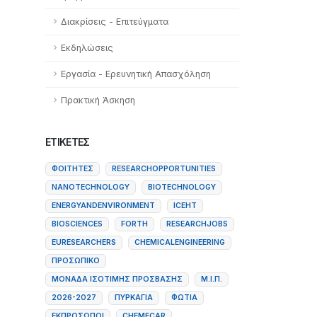
Διακρίσεις - Επιτεύγματα
Εκδηλώσεις
Εργασία - Ερευνητική Απασχόληση
Πρακτική Άσκηση
ΕΤΙΚΈΤΕΣ
ΦΟΙΤΗΤΈΣ
RESEARCHOPPORTUNITIES
NANOTECHNOLOGY
BIOTECHNOLOGY
ENERGYANDENVIRONMENT
ICEHT
BIOSCIENCES
FORTH
RESEARCHJOBS
EURESEARCHERS
CHEMICALENGINEERING
ΠΡΟΣΩΠΙΚΌ
ΜΟΝΆΔΑ ΙΣΌΤΙΜΗΣ ΠΡΌΣΒΑΣΗΣ
Μ.Ι.Π.
2026-2027
ΠΥΡΚΑΓΙΆ
ΦΩΤΙΆ
ΕΚΠΡΌΣΩΠΟΙ
CHEMECAR