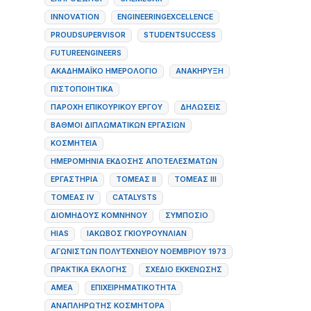
INNOVATION
ENGINEERINGEXCELLENCE
PROUDSUPERVISOR
STUDENTSUCCESS
FUTUREENGINEERS
ΑΚΑΔΗΜΑΪΚΌ ΗΜΕΡΟΛΌΓΙΟ
ΑΝΑΚΉΡΥΞΗ
ΠΙΣΤΟΠΟΙΗΤΙΚΆ
ΠΑΡΟΧΉ ΕΠΙΚΟΥΡΙΚΟΎ ΈΡΓΟΥ
ΔΗΛΏΣΕΙΣ
ΒΑΘΜΟΊ ΔΙΠΛΩΜΑΤΙΚΏΝ ΕΡΓΑΣΙΏΝ
ΚΟΣΜΗΤΕΊΑ
ΗΜΕΡΟΜΗΝΊΑ ΈΚΔΟΣΗΣ ΑΠΟΤΕΛΕΣΜΆΤΩΝ
ΕΡΓΑΣΤΉΡΙΑ
ΤΟΜΈΑΣ ΙΙ
ΤΟΜΈΑΣ ΙΙΙ
ΤΟΜΈΑΣ IV
CATALYSTS
ΔΙΟΜΗΔΟΥΣ ΚΟΜΝΗΝΟΥ
ΣΥΜΠΌΣΙΟ
HIAS
ΙΆΚΩΒΟΣ ΓΚΙΟΥΡΟΥΝΛΙΆΝ
ΑΓΩΝΙΣΤΩΝ ΠΟΛΥΤΕΧΝΕΙΟΥ ΝΟΕΜΒΡΙΟΥ 1973
ΠΡΑΚΤΙΚΆ ΕΚΛΟΓΉΣ
ΣΧΈΔΙΟ ΕΚΚΈΝΩΣΗΣ
ΑΜΕΑ
ΕΠΙΧΕΙΡΗΜΑΤΙΚΌΤΗΤΑ
ΑΝΑΠΛΗΡΩΤΉΣ ΚΟΣΜΉΤΟΡΑ