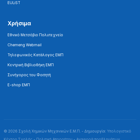
EULiST
Χρήσιμα
Εθνικό Μετσόβιο Πολυτεχνείο
Chemeng Webmail
Τηλεφωνικός Κατάλογος ΕΜΠ
Κεντρική Βιβλιοθήκη ΕΜΠ
Συνήγορος του Φοιτητή
E-shop ΕΜΠ
© 2026 Σχολή Χημικών Μηχανικών Ε.Μ.Π. - Δημιουργία:
Υπολογιστικό
Κέντρο Σχολής
-
Πολιτική Απορρήτου
-
Αναφορά προβλημάτων