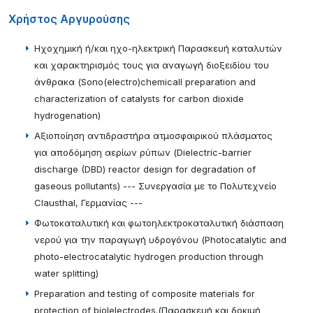
Χρήστος Αργυρούσης
Ηχοχημική ή/και ηχο-ηλεκτρική Παρασκευή καταλυτών
και χαρακτηρισμός τους για αναγωγή διοξειδίου του
άνθρακα (Sono(electro)chemicall preparation and
characterization of catalysts for carbon dioxide
hydrogenation)
Aξιοποίηση αντιδραστήρα ατμοσφαιρικού πλάσματος
για αποδόμηση αερίων ρύπων (Dielectric-barrier
discharge (DBD) reactor design for degradation of
gaseous pollutants) --- Συνεργασία με το Πολυτεχνείο
Clausthal, Γερμανίας ---
Φωτοκαταλυτική και φωτοηλεκτροκαταλυτική διάσπαση
νερού για την παραγωγή υδρογόνου (Photocatalytic and
photo-electrocatalytic hydrogen production through
water splitting)
Preparation and testing of composite materials for
protection of biolelectrodes.(Παρασκευή και δοκιμή