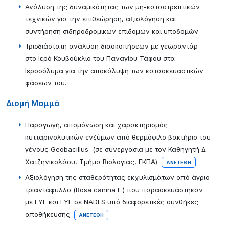
Ανάλυση της δυναμικότητας των μη-καταστρεπτικών
τεχνικών για την επιθεώρηση, αξιολόγηση και
συντήρηση σιδηροδρομικών επιδομών και υποδομών
Τρισδιάστατη ανάλυση διασκοπήσεων με γεωραντάρ
στο Ιερό Κουβούκλιο του Παναγίου Τάφου στα
Ιεροσόλυμα για την αποκάλυψη των κατασκευαστικών
φάσεων του.
Διομή Μαμμά
Παραγωγή, απομόνωση και χαρακτηρισμός
κυτταρινολυτικών ενζύμων από θερμόφιλο βακτήριο του
γένους Geobacillus (σε συνεργασία με τον Καθηγητή Δ.
Χατζηνικολάου, Τμήμα Βιολογίας, ΕΚΠΑ)
ΑΝΕΤΈΘΗ
Αξιολόγηση της σταθερότητας εκχυλισμάτων από άγριο
τριαντάφυλλο (Rosa canina L.) που παρασκευάστηκαν
με ΕΥΕ και ΕΥΕ σε NADES υπό διαφορετικές συνθήκες
αποθήκευσης
ΑΝΕΤΈΘΗ