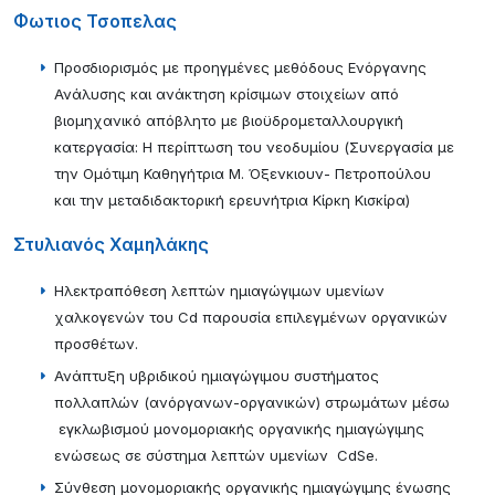
Φωτιος Τσοπελας
Προσδιορισμός με προηγμένες μεθόδους Ενόργανης
Ανάλυσης και ανάκτηση κρίσιμων στοιχείων από
βιομηχανικό απόβλητο με βιοϋδρομεταλλουργική
κατεργασία: Η περίπτωση του νεοδυμίου (Συνεργασία με
την Ομότιμη Καθηγήτρια Μ. Όξενκιουν- Πετροπούλου
και την μεταδιδακτορική ερευνήτρια Κίρκη Κισκίρα)
Στυλιανός Χαμηλάκης
Ηλεκτραπόθεση λεπτών ημιαγώγιμων υμενίων
χαλκογενών του Cd παρουσία επιλεγμένων οργανικών
προσθέτων.
Ανάπτυξη υβριδικού ημιαγώγιμου συστήματος
πολλαπλών (ανόργανων-οργανικών) στρωμάτων μέσω
εγκλωβισμού μονομοριακής οργανικής ημιαγώγιμης
ενώσεως σε σύστημα λεπτών υμενίων CdSe.
Σύνθεση μονομοριακής οργανικής ημιαγώγιμης ένωσης