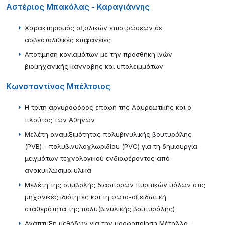
Αστέριος Μπακόλας - Καραγιάννης
Χαρακτηρισμός οξαλικών επιστρώσεων σε
ασβεστολιθικές επιφάνειες
Αποτίμηση κονιαμάτων με την προσθήκη ινών
βιομηχανικής κάνναβης και υπολειμμάτων
Κωνσταντίνος Μπέλτσιος
H τρίτη αργυροφόρος επαφή της Λαυρεωτικής και ο
πλούτος των Αθηνών
Μελέτη αναμιξιμότητας πολυβινυλικής βουτυράλης
(PVB) - πολυβινυλοχλωριδίου (PVC) για τη δημιουργία
μειγμάτων τεχνολογικού ενδιαφέροντος από
ανακυκλώσιμα υλικά
Μελέτη της συμβολής διασπορών πυριτικών υάλων στις
μηχανικές ιδιότητες και τη φωτο-οξειδωτική
σταθερότητα της πολυ(βινυλικής βουτυράλης)
Ανάπτυξη μεθόδων για την μορφοποίηση Μέταλλο-