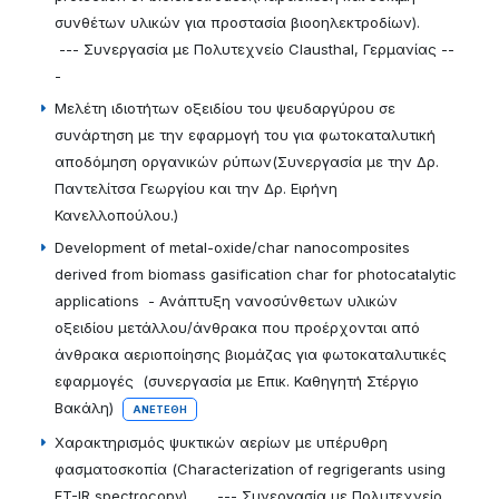
συνθέτων υλικών για προστασία βιοοηλεκτροδίων).
--- Συνεργασία με Πολυτεχνείο Clausthal, Γερμανίας --
-
Μελέτη ιδιοτήτων οξειδίου του ψευδαργύρου σε
συνάρτηση με την εφαρμογή του για φωτοκαταλυτική
αποδόμηση οργανικών ρύπων(Συνεργασία με την Δρ.
Παντελίτσα Γεωργίου και την Δρ. Ειρήνη
Κανελλοπούλου.)
Development of metal-oxide/char nanocomposites
derived from biomass gasification char for photocatalytic
applications - Ανάπτυξη νανοσύνθετων υλικών
οξειδίου μετάλλου/άνθρακα που προέρχονται από
άνθρακα αεριοποίησης βιομάζας για φωτοκαταλυτικές
εφαρμογές (συνεργασία με Επικ. Καθηγητή Στέργιο
Βακάλη)
ΑΝΕΤΈΘΗ
Χαρακτηρισμός ψυκτικών αερίων με υπέρυθρη
φασματοσκοπία (Characterization of regrigerants using
FT-IR spectrocopy). --- Συνεργασία με Πολυτεχνείο