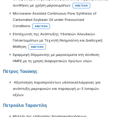
συνθήκες με χρήση μικροκυμάτων
ΑΝΕΤΈΘΗ
Microwave-Assisted Continuous-Flow Synthesis of
Carbonated Soybean Oil under Pressurized
Conditions
ΑΝΕΤΈΘΗ
Επιτάχυνση της Ανάπτυξης Υδατικών Αλκυδικών
Γαλακτωμάτων με Τεχνητή Νοημοσύνη και Διαδοχική
Μάθηση
ΑΝΕΤΈΘΗ
Εφαρμογή Θέρμανσης με μικροκύματα στη σύνθεση
HMPE με τη χρήση διαφορετικών πρώτων υλών
Πέτρος Ταούκης
Αξιοποίηση παραπροϊόντων υδατοκαλλιέργειας για
ανάπτυξη μικροφυκών και παραγωγή ω-3 λιπαρών
οξέων
Πετρούλα Ταραντίλη
Μελέτη της επίδρασης βιοαποικοδομήσιμων