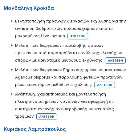
Μαγδαληνη Κροκιδα
Βελτιστοποίηση πράσινων διεργασιών εκχύλισης για την
ανάκτηση βιοδραστικών πολυσακχαριτών από το
μακροφύκος Ulva lactuca
ΑΝΕΤΈΘΗ
Μελέτη των διεργασιών παραλαβής φυτικών
πρωτεϊνών από παραπροϊόντα σύνθλιψης ελαιούχων
σπόρων με καινοτόμες μεθόδους εκχύλισης
ΑΝΕΤΈΘΗ
Μελέτη των διεργασιών ξήρανσης φρέσκων μανιταριών
Agaricus bisporus και παραλαβής φυτικών πρωτεϊνών
μέσω καινοτόμων μεθόδων εκχύλισης.
ΑΝΕΤΈΘΗ
Ανάπτυξη, χαρακτηρισμός και μοντελοποίηση
ηλεκτροϊνοποιημένων νανοϊνών για εφαρμογή σε
συστήματα ενεργής αντιμικροβιακής συσκευασίας
τροφίμων
ΑΝΕΤΈΘΗ
Κυριάκος Λαμπρόπουλος