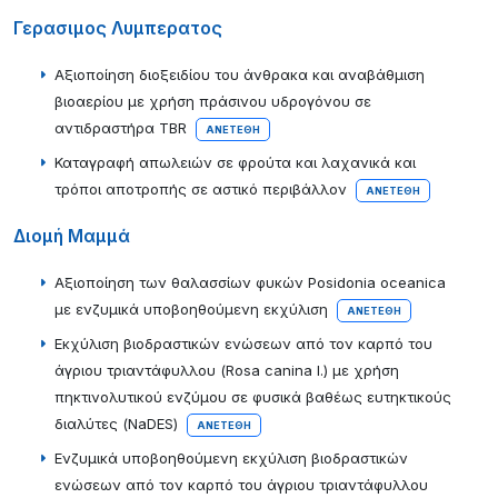
Γερασιμος Λυμπερατος
Αξιοποίηση διοξειδίου του άνθρακα και αναβάθμιση
βιοαερίου με χρήση πράσινου υδρογόνου σε
αντιδραστήρα TBR
ΑΝΕΤΈΘΗ
Καταγραφή απωλειών σε φρούτα και λαχανικά και
τρόποι αποτροπής σε αστικό περιβάλλον
ΑΝΕΤΈΘΗ
Διομή Μαμμά
Αξιοποίηση των θαλασσίων φυκών Posidonia oceanica
με ενζυμικά υποβοηθούμενη εκχύλιση
ΑΝΕΤΈΘΗ
Εκχύλιση βιοδραστικών ενώσεων από τον καρπό του
άγριου τριαντάφυλλου (Rosa canina l.) με χρήση
πηκτινολυτικού ενζύμου σε φυσικά βαθέως ευτηκτικούς
διαλύτες (NaDES)
ΑΝΕΤΈΘΗ
Ενζυμικά υποβοηθούμενη εκχύλιση βιοδραστικών
ενώσεων από τον καρπό του άγριου τριαντάφυλλου