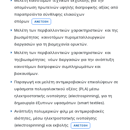
Μελέτη καινοτόμων τεχνικών εκχύλισης για την
απομόνωση πρωτεϊνών υψηλής διατροφικής αξίας από
παραπροϊόντα σύνθλιψης ελαιούχων
σπόρων
ΑΝΕΤΈΘΗ
Μελέτη των περιβαλλοντικών χαρακτηριστικών και της
βιωσιμότητας καινοτόμων πυρομεταλλουργικών
διεργασιών για τη βιομηχανία ορυκτών.
Μελέτη των περιβαλλοντικών χαρακτηριστικών και
τηςβιωσιμότητας νέων διεργασιών για την ανάπτυξη
καινοτόμων διατροφικών συμπληρωμάτων και
βιοκαυσίμων.
Παραγωγή και μελέτη αντιμικροβιακών επικαλύψεων σε
υφάσματα πολυγαλακτικού οξέος (PLA) μέσω
ηλεκτροστατικής ινοποίησης (electrospinning), για τη
δημιουργία έξυπνων υφασμάτων (smart textiles).
Ανάπτυξη πολυμερικών φιλμ με αντιμικροβιακές
ιδιότητες, μέσω ηλεκτροστατικής ινοποίησης
(electrospinning) και εκβολής
ΑΝΕΤΈΘΗ