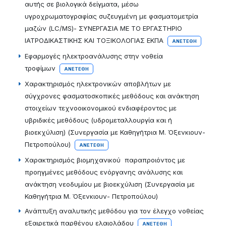
αυτής σε βιολογικά δείγματα, μέσω
υγροχρωματογραφίας συζευγμένη με φασματομετρία
μαζών (LC/MS)- ΣΥΝΕΡΓΑΣΙΑ ΜΕ ΤΟ ΕΡΓΑΣΤΗΡΙΟ
ΙΑΤΡΟΔΙΚΑΣΤΙΚΗΣ ΚΑΙ ΤΟΞΙΚΟΛΟΓΙΑΣ ΕΚΠΑ
ΑΝΕΤΈΘΗ
Εφαρμογές ηλεκτροανάλυσης στην νοθεία
τροφίμων
ΑΝΕΤΈΘΗ
Χαρακτηρισμός ηλεκτρονικών αποβλήτων με
σύγχρονες φασματοσκοπικές μεθόδους και ανάκτηση
στοιχείων τεχνοοικονομικού ενδιαφέροντος με
υβριδικές μεθόδους (υδρομεταλλουργία και ή
βιοεκχύλιση) (Συνεργασία με Καθηγήτρια Μ. Όξενκιουν-
Πετροπούλου)
ΑΝΕΤΈΘΗ
Χαρακτηρισμός βιομηχανικού παραπροιόντος με
προηγμένες μεθόδους ενόργανης ανάλυσης και
ανάκτηση νεοδυμίου με βιοεκχύλιση (Συνεργασία με
Καθηγήτρια Μ. Όξενκιουν- Πετροπούλου)
Ανάπτυξη αναλυτικής μεθόδου για τον έλεγχο νοθείας
εξαιρετικά παρθένου ελαιολάδου
ΑΝΕΤΈΘΗ