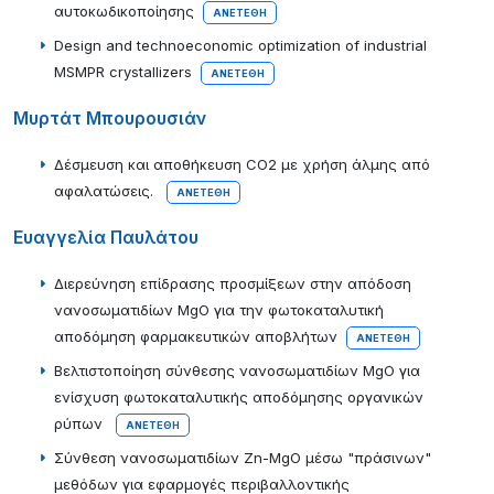
αυτοκωδικοποίησης
ΑΝΕΤΈΘΗ
Design and technoeconomic optimization of industrial
MSMPR crystallizers
ΑΝΕΤΈΘΗ
Μυρτάτ Μπουρουσιάν
Δέσμευση και αποθήκευση CO2 με χρήση άλμης από
αφαλατώσεις.
ΑΝΕΤΈΘΗ
Ευαγγελία Παυλάτου
Διερεύνηση επίδρασης προσμίξεων στην απόδοση
νανοσωματιδίων MgO για την φωτοκαταλυτική
αποδόμηση φαρμακευτικών αποβλήτων
ΑΝΕΤΈΘΗ
Βελτιστοποίηση σύνθεσης νανοσωματιδίων MgO για
ενίσχυση φωτοκαταλυτικής αποδόμησης οργανικών
ρύπων
ΑΝΕΤΈΘΗ
Σύνθεση νανοσωματιδίων Zn-MgO μέσω "πράσινων"
μεθόδων για εφαρμογές περιβαλλοντικής