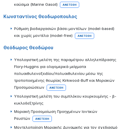
καύσιμα (Marine Gasoil)
ΑΝΕΤΈΘΗ
Κωνσταντίνος Θεοδωροπουλος
Ρύθμιση βιοδιεργασιών βάσει μοντέλων (model-based)
και χωρίς μοντέλα (model-free)
ΑΝΕΤΈΘΗ
Θεόδωρος Θεοδώρου
Υπολογιστική μελέτη της παραμέτρου αλληλεπίδρασης
Flory-Huggins για ολιγομερικά μείγματα
πολυαιθυλενοξειδίου/πολυαιθυλενίου μέσω της
τροποποιημένης θεωρίας Kirkwood-Buff και Μοριακών
Προσομοιώσεων
ΑΝΕΤΈΘΗ
Υπολογιστική μελέτη του συμπλόκου κουρκουμίνης - β-
κυκλοδεξτρίνης
Μοριακή Προσομοίωση Προηγμένων Ιοντικών
Ρευστών
ΑΝΕΤΈΘΗ
Μοντελοποίηση Μοριακής Δυναμικής για τον σχεδιασμό