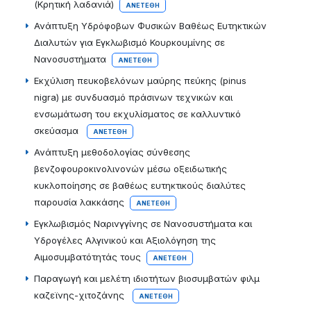
(Κρητική λαδανιά)
ΑΝΕΤΈΘΗ
Ανάπτυξη Υδρόφοβων Φυσικών Βαθέως Ευτηκτικών
Διαλυτών για Εγκλωβισμό Κουρκουμίνης σε
Νανοσυστήματα
ΑΝΕΤΈΘΗ
Εκχύλιση πευκοβελόνων μαύρης πεύκης (pinus
nigra) με συνδυασμό πράσινων τεχνικών και
ενσωμάτωση του εκχυλίσματος σε καλλυντικό
σκεύασμα
ΑΝΕΤΈΘΗ
Ανάπτυξη μεθοδολογίας σύνθεσης
βενζοφουροκινολινονών μέσω οξειδωτικής
κυκλοποίησης σε βαθέως ευτηκτικούς διαλύτες
παρουσία λακκάσης
ΑΝΕΤΈΘΗ
Εγκλωβισμός Ναρινγγίνης σε Νανοσυστήματα και
Υδρογέλες Αλγινικού και Αξιολόγηση της
Αιμοσυμβατότητάς τους
ΑΝΕΤΈΘΗ
Παραγωγή και μελέτη ιδιοτήτων βιοσυμβατών φιλμ
καζεϊνης-χιτοζάνης
ΑΝΕΤΈΘΗ