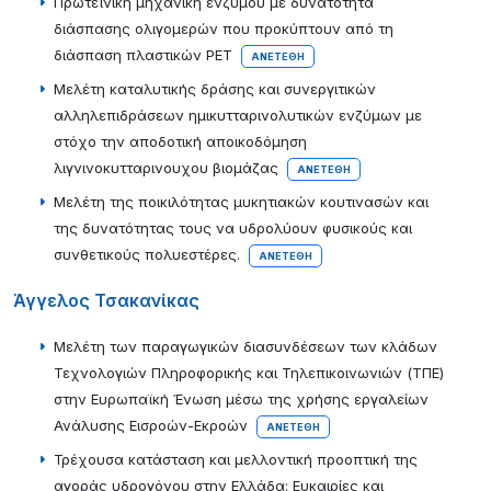
Πρωτεϊνική μηχανική ενζύμου με δυνατότητα
διάσπασης ολιγομερών που προκύπτουν από τη
διάσπαση πλαστικών PET
ΑΝΕΤΈΘΗ
Μελέτη καταλυτικής δράσης και συνεργιτικών
αλληλεπιδράσεων ημικυτταρινολυτικών ενζύμων με
στόχο την αποδοτική αποικοδόμηση
λιγνινοκυτταρινουχου βιομάζας
ΑΝΕΤΈΘΗ
Μελέτη της ποικιλότητας μυκητιακών κουτινασών και
της δυνατότητας τους να υδρολύουν φυσικούς και
συνθετικούς πολυεστέρες.
ΑΝΕΤΈΘΗ
Άγγελος Τσακανίκας
Μελέτη των παραγωγικών διασυνδέσεων των κλάδων
Τεχνολογιών Πληροφορικής και Τηλεπικοινωνιών (ΤΠΕ)
στην Ευρωπαϊκή Ένωση μέσω της χρήσης εργαλείων
Ανάλυσης Εισροών-Εκροών
ΑΝΕΤΈΘΗ
Τρέχουσα κατάσταση και μελλοντική προοπτική της
αγοράς υδρογόνου στην Ελλάδα: Ευκαιρίες και