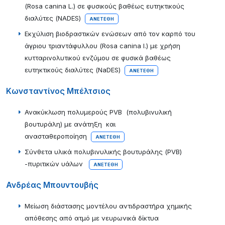
(Rosa canina L.) σε φυσικούς βαθέως ευτηκτικούς
διαλύτες (NADES)
ΑΝΕΤΈΘΗ
Εκχύλιση βιοδραστικών ενώσεων από τον καρπό του
άγριου τριαντάφυλλου (Rosa canina l.) με χρήση
κυτταρινολυτικού ενζύμου σε φυσικά βαθέως
ευτηκτικούς διαλύτες (NaDES)
ΑΝΕΤΈΘΗ
Κωνσταντίνος Μπέλτσιος
Ανακύκλωση πολυμερούς PVB (πολυβινυλική
βουτυράλη) με ανάτηξη και
ανασταθεροποίηση
ΑΝΕΤΈΘΗ
Σύνθετα υλικά πολυβινυλικής βουτυράλης (PVB)
-πυριτικών υάλων
ΑΝΕΤΈΘΗ
Ανδρέας Μπουντουβής
Μείωση διάστασης μοντέλου αντιδραστήρα χημικής
απόθεσης από ατμό με νευρωνικά δίκτυα