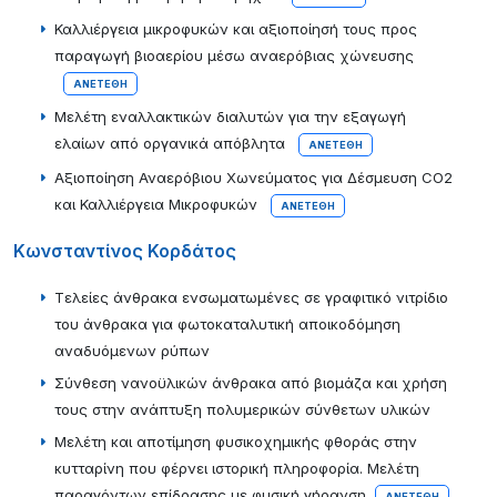
Καλλιέργεια μικροφυκών και αξιοποίησή τους προς
παραγωγή βιοαερίου μέσω αναερόβιας χώνευσης
ΑΝΕΤΈΘΗ
Μελέτη εναλλακτικών διαλυτών για την εξαγωγή
ελαίων από οργανικά απόβλητα
ΑΝΕΤΈΘΗ
Αξιοποίηση Αναερόβιου Χωνεύματος για Δέσμευση CO2
και Καλλιέργεια Μικροφυκών
ΑΝΕΤΈΘΗ
Κωνσταντίνος Κορδάτος
Tελείες άνθρακα ενσωματωμένες σε γραφιτικό νιτρίδιο
του άνθρακα για φωτοκαταλυτική αποικοδόμηση
αναδυόμενων ρύπων
Σύνθεση νανοϋλικών άνθρακα από βιομάζα και χρήση
τους στην ανάπτυξη πολυμερικών σύνθετων υλικών
Μελέτη και αποτίμηση φυσικοχημικής φθοράς στην
κυτταρίνη που φέρνει ιστορική πληροφορία. Μελέτη
παραγόντων επίδρασης με φυσική γήρανση
ΑΝΕΤΈΘΗ