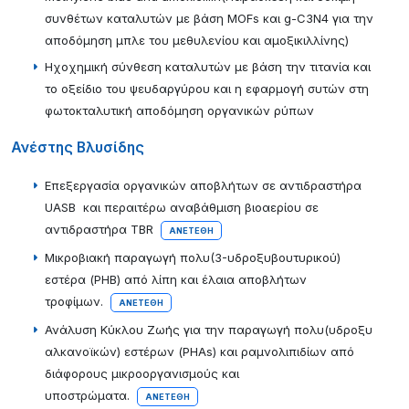
συνθέτων καταλυτών με βάση MOFs και g-C3N4 για την
αποδόμηση μπλε του μεθυλενίου και αμοξικιλλίνης)
Ηχοχημική σύνθεση καταλυτών με βάση την τιτανία και
το οξείδιο του ψευδαργύρου και η εφαρμογή συτών στη
φωτοκταλυτική αποδόμηση οργανικών ρύπων
Ανέστης Βλυσίδης
Επεξεργασία οργανικών αποβλήτων σε αντιδραστήρα
UASB και περαιτέρω αναβάθμιση βιοαερίου σε
αντιδραστήρα TBR
ΑΝΕΤΈΘΗ
Μικροβιακή παραγωγή πολυ(3-υδροξυβουτυρικού)
εστέρα (PHB) από λίπη και έλαια αποβλήτων
τροφίμων.
ΑΝΕΤΈΘΗ
Ανάλυση Κύκλου Ζωής για την παραγωγή πολυ(υδροξυ
αλκανοϊκών) εστέρων (PHAs) και ραμνολιπιδίων από
διάφορους μικροοργανισμούς και
υποστρώματα.
ΑΝΕΤΈΘΗ