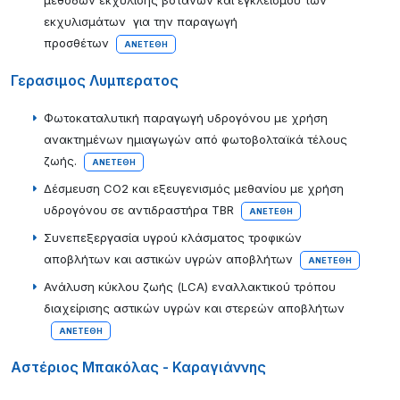
μεθόδων εκχύλισης βοτάνων και εγκλεισμού των
εκχυλισμάτων για την παραγωγή
προσθέτων
ΑΝΕΤΈΘΗ
Γερασιμος Λυμπερατος
Φωτοκαταλυτική παραγωγή υδρογόνου με χρήση
ανακτημένων ημιαγωγών από φωτοβολταϊκά τέλους
ζωής.
ΑΝΕΤΈΘΗ
Δέσμευση CO2 και εξευγενισμός μεθανίου με χρήση
υδρογόνου σε αντιδραστήρα TBR
ΑΝΕΤΈΘΗ
Συνεπεξεργασία υγρού κλάσματος τροφικών
αποβλήτων και αστικών υγρών αποβλήτων
ΑΝΕΤΈΘΗ
Ανάλυση κύκλου ζωής (LCA) εναλλακτικού τρόπου
διαχείρισης αστικών υγρών και στερεών αποβλήτων
ΑΝΕΤΈΘΗ
Αστέριος Μπακόλας - Καραγιάννης