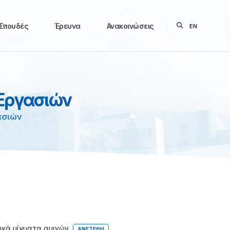
Σπουδές
Έρευνα
Ανακοινώσεις
EN
Εργασιών
ασιών
ικά μίγματα αμινών
ΑΝΕΤΈΘΗ