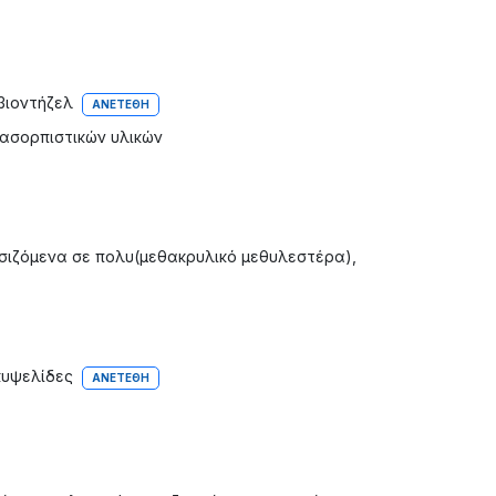
βιοντήζελ
ΑΝΕΤΈΘΗ
ασορπιστικών υλικών
ιζόμενα σε πολυ(μεθακρυλικό μεθυλεστέρα),
κυψελίδες
ΑΝΕΤΈΘΗ