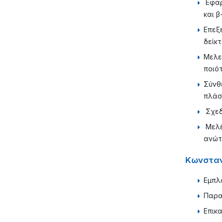
Εφαρ
και 
Eπεξ
δείκτ
Μελε
ποιό
Σύνθ
πλάσ
Σχεδ
Μελέ
ανώτ
Κωνσταν
Εμπλ
Παρα
Επικ