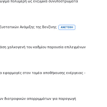
αγώγιμα πολυμερή ως ενζυμικά συνυποστρώματα
Συστατικών Ανάμιξης της Βενζίνης
ΑΝΕΤΈΘΗ
βάση χαλκογενή του καδμίου παρουσία επιλεγμένων
για εφαρμογές στον τομέα αποθήκευσης ενέργειας -
νων διατροφικών απορριμμάτων για παραγωγή