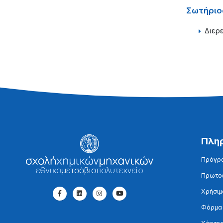
Σωτήριο
Διερ
Πλη
Πρόγρ
Πρωτοε
Χρήσιμ
Φόρμα