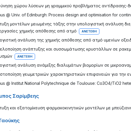
εύνηση χώρου λύσεων μη γραμμικού προβλήματος αντίδρασης-
us @ Univ. of Edinburgh: Process design and optimisation for conti
τυξη μοντέλων μειωμένης τάξης στην υπολογιστική ανάλυση δ
ιεργασίες χημικής απόθεσης από ατμό
ΑΝΕΤΈΘΗ
ογιστική ανάλυση της χημικής απόθεσης από ατμό υμενίων οξει
ελοποίηση ανάπτυξης και συσσωμάτωσης κρυστάλλων σε ρακεμικ
υσμών
ΑΝΕΤΈΘΗ
ογιστική ανάλυση ανάμιξης διαλυμάτων βιομορίων σε μικροαναμ
ιστοποίηση γεωμετρικών χαρακτηριστικών επιφανειών για την 
us @ Institut National Polytechnique de Toulouse: Co3O4/TiO2 hetero
πος Σαρίμβεης
τυξη και εξατομίκευση φαρμακοκινητικών μοντέλων με μπεϋζιαν
Ταούκης