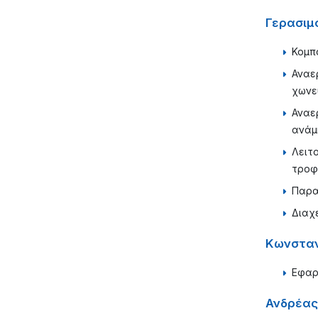
Γερασιμ
Κομπ
Αναε
χωνε
Αναε
ανάμ
Λειτ
τροφ
Παρα
Διαχ
Κωνσταν
Εφαρ
Ανδρέας