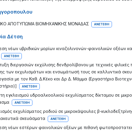
ηγοροπουλου
ΙΚΟ ΑΠΟΤΥΠΩΜΑ ΒΙΟΜΗΧΑΝΙΚΗΣ ΜΟΝΑΔΑΣ
ΑΝΕΤΈΘΗ
ία Δέτση
εση νέων υβριδικών μορίων κιναζολινονών-φαινολικών οξέων κ
ΑΝΕΤΈΘΗ
τυξη διεργασιών εκχύλισης δενδρολίβανου με τεχνικές φιλικές 
ης των εκχυλισμάτων και ενσωμάτωσή τους σε καλλυντικά σκευά
ργασία με τον Καθ. Δ.Κέκο και Δρ Δ. Μάμμα (Εργαστήριο Βιοτεχν
στήριο)]
ΑΝΕΤΈΘΗ
τη εγκλεισμού υδροαλκοολικού εκχυλίσματος δίκταμου σε μικρ
ασμα
ΑΝΕΤΈΘΗ
εισμός εκχυλίσματος ροδιού σε μικροκάψουλες β-κυκλοδεξτρίνης
ακευτικά σκευάσματα
ΑΝΕΤΈΘΗ
εση νέων εστέρων φαινολικών οξέων με πιθανή φωτοπροστατευ