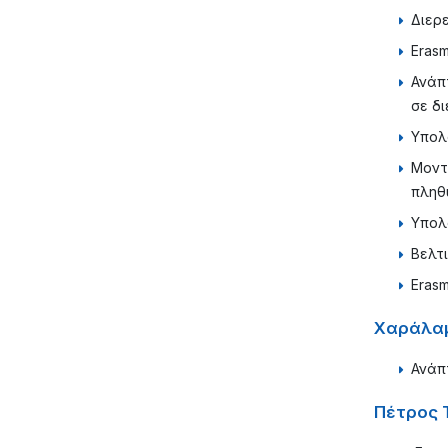
Διερ
Erasm
Ανάπ
σε δ
Υπολ
Μοντ
πληθ
Υπολ
Βελτ
Erasm
Χαράλαμ
Ανάπ
Πέτρος 