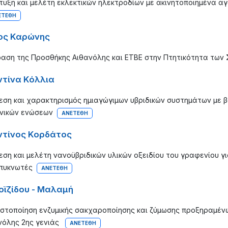
τυξη και μελέτη εκλεκτικών ηλεκτροδίων με ακινητοποιημένα 
ΕΤΈΘΗ
ος Καρώνης
ραση της Προσθήκης Αιθανόλης και ETBE στην Πτητικότητα των 
τίνα Κόλλια
εση και χαρακτηρισμός ημιαγώγιμων υβριδικών συστημάτων με 
νικών ενώσεων
ΑΝΕΤΈΘΗ
τίνος Κορδάτος
εση και μελέτη νανοϋβριδικών υλικών οξειδίου του γραφενίου 
πυκνωτές
ΑΝΕΤΈΘΗ
οϊζίδου - Μαλαμή
ιστοποίηση ενζυμικής σακχαροποίησης και ζύμωσης προξηραμέ
νόλης 2ης γενιάς
ΑΝΕΤΈΘΗ