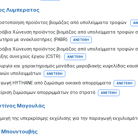
ος Λυμπερατος
οστοποίηση προϊόντος βιομάζας από υπολείμματα τροφών
ΑΝ
ρόβια Χώνευση προϊόντος βιομάζας από υπολείμματα τροφών σε
υτήρα με ανακλαστήρες (PABR)
ΑΝΕΤΈΘΗ
ρόβια Χώνευση προϊόντος βιομάζας από υπολείμματα τροφών σ
ιξης συνεχούς έργου (CSTR)
ΑΝΕΤΈΘΗ
ουργία και χαρακτηρισμός μονάδας μικροβιακής κυψελίδας καυσί
ικών υπολειμμάτων
ΑΝΕΤΈΘΗ
γωγή HYTHANE από ζυμώσιμα οικιακά απορρίμματα
ΑΝΕΤΈΘΗ
είριση ζυμώσιμων απορριμμάτων στο στρατό
ΑΝΕΤΈΘΗ
τίνος Μαγουλάς
μογή της υπερκρίσιμης εκχύλισης για την παραγωγή εκχυλισμάτ
 Μπουντουβής