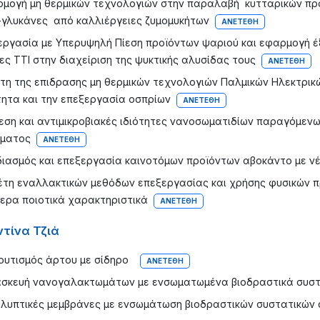
μογή μη θερμικών τεχνολογιών στην παραλαβή κυτταρικών προ
β-γλυκάνες από καλλιέργειες ζυμομυκήτων
ΑΝΕΤΈΘΗ
εργασία με Υπερυψηλή Πίεση προϊόντων ψαριού και εφαρμογή έξ
ες ΤΤΙ στην διαχείριση της ψυκτικής αλυσίδας τους
ΑΝΕΤΈΘΗ
τη της επιδρασης μη θερμικών τεχνολογιών Παλμικών Ηλεκτρικώ
τητα και την επεξεργασία οσπρίων
ΑΝΕΤΈΘΗ
εση και αντιμικροβιακές ιδιότητες νανοσωματιδίων παραγόμενω
ματος
ΑΝΕΤΈΘΗ
ιασμός και επεξεργασία καινοτόμων προϊόντων αβοκάντο με νέ
τη εναλλακτικών μεθόδων επεξεργασίας και χρήσης φυσικών π
ερα ποιοτικά χαρακτηριστικά
ΑΝΕΤΈΘΗ
τίνα Τζιά
ουτισμός άρτου με σίδηρο
ΑΝΕΤΈΘΗ
σκευή νανογαλακτωμάτων με ενσωματωμένα βιοδραστικά συστα
αλυπτικές μεμβράνες με ενσωμάτωση βιοδραστικών συστατικών 