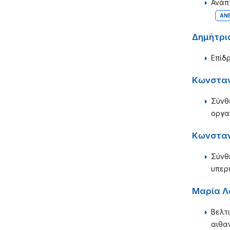
Ανάπ
ΑΝ
Δημήτρι
Επίδ
Κωνσταν
Σύνθ
οργα
Κωνσταν
Σύνθ
υπερ
Μαρία Λ
Βελτ
αιθα