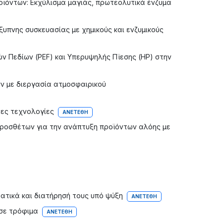
ϊόντων: Εκχύλισμα μαγιάς, πρωτεολυτικά ένζυμα
υπνης συσκευασίας με χημικούς και ενζυμικούς
ν Πεδίων (PEF) και Υπερυψηλής Πϊεσης (HP) στην
ν με διεργασία ατμοσφαιρικού
ες τεχνολογίες
ΑΝΕΤΈΘΗ
ροσθέτων για την ανάπτυξη προϊόντων αλόης με
τικά και διατήρησή τους υπό ψύξη
ΑΝΕΤΈΘΗ
σε τρόφιμα
ΑΝΕΤΈΘΗ