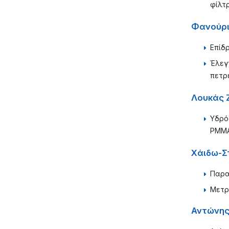
φίλτ
Φανούρι
Επίδ
Έλεγ
πετρ
Λουκάς 
Υδρό
PΜΜΑ
Χάιδω-Σ
Παρα
Μετρ
Αντώνης