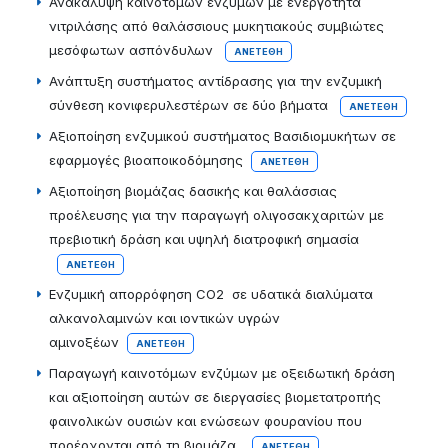
Ανακάλυψη καινοτόμων ενζύμων με ενεργότητα
νιτριλάσης από θαλάσσιους μυκητιακούς συμβιώτες
μεσόφωτων ασπόνδυλων
ΑΝΕΤΈΘΗ
Ανάπτυξη συστήματος αντίδρασης για την ενζυμική
σύνθεση κονιφερυλεστέρων σε δύο βήματα
ΑΝΕΤΈΘΗ
Αξιοποίηση ενζυμικού συστήματος Βασιδιομυκήτων σε
εφαρμογές βιοαποικοδόμησης
ΑΝΕΤΈΘΗ
Αξιοποίηση βιομάζας δασικής και θαλάσσιας
προέλευσης για την παραγωγή ολιγοσακχαριτών με
πρεβιοτική δράση και υψηλή διατροφική σημασία
ΑΝΕΤΈΘΗ
Ενζυμική απορρόφηση CO2 σε υδατικά διαλύματα
αλκανολαμινών και ιοντικών υγρών
αμινοξέων
ΑΝΕΤΈΘΗ
Παραγωγή καινοτόμων ενζύμων με οξειδωτική δράση
και αξιοποίηση αυτών σε διεργασίες βιομετατροπής
φαινολικών ουσιών και ενώσεων φουρανίου που
προέρχονται από τη βιομάζα
ΑΝΕΤΈΘΗ