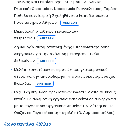
Έρευνας και Εκπαίδευσης ¨Μ. Σίμου", Α' Κλινική
ΕντατικήςΘεραπείας, Νοσοκομείο Ευαγγελισμός, Τομέας
Παθολογίας, Iατρική ΣχολήΕθνικού Καποδιστριακού
Πανεπιστημίου Αθηνών
ΑΝΕΤΈΘΗ
Μικροβιακή αποθείωση κλασμάτων
πετρελαίου
ΑΝΕΤΈΘΗ
Δημιουργία αυτοματοποιημένης υπολογιστικής ροής
διεργασιών για την ανάλυση μεταγραφωμικών
δεδομένων
ΑΝΕΤΈΘΗ
Μελέτη καινοτόμων εστερασών του γλυκουρονικού
οξέος για την αποικοδόμηση της λιγνινοκυτταρινούχου
βιομάζας
ΑΝΕΤΈΘΗ
Ενζυμική εκχύλιση αρωματικών ενώσεων από φυτικούς
ιστούςΗ διπλωματική εργασία εκπονείται σε συνεργασία
με το εργαστήριο Οργανικής Χημείας ( Α. Δέτση) και το
Οριζόντιο Εργαστήριο της σχολής (Θ. Λυμπεροπούλου)
Κωνσταντίνα Κόλλια