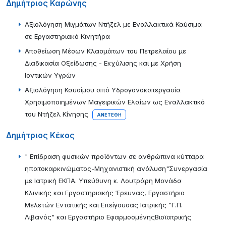
Δημήτριος Καρώνης
Αξιολόγηση Μιγμάτων Ντήζελ με Εναλλακτικά Καύσιμα
σε Εργαστηριακό Κινητήρα
Αποθείωση Μέσων Κλασμάτων του Πετρελαίου με
Διαδικασία Οξείδωσης - Εκχύλισης και με Χρήση
Ιοντικών Υγρών
Αξιολόγηση Καυσίμου από Υδρογονοκατεργασία
Χρησιμοποιημένων Μαγειρικών Ελαίων ως Εναλλακτικό
του Ντήζελ Κίνησης
ΑΝΕΤΈΘΗ
Δημήτριος Κέκος
" Επίδραση φυσικών προϊόντων σε ανθρώπινα κύτταρα
ηπατοκαρκινώματος-Μηχανιστική ανάλυση"Συνεργασία
με Ιατρική ΕΚΠΑ. Υπεύθυνη κ. Λουτράρη Μονάδα
Κλινικής και Εργαστηριακής Έρευνας, Εργαστήριο
Μελετών Εντατικής και Επείγουσας Ιατρικής "Γ.Π.
Λιβανός" και Εργαστήριο ΕφαρμοσμένηςΒιοϊατρικής