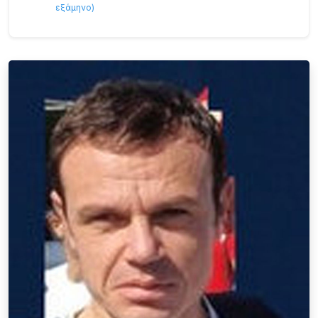
εξάμηνο
)