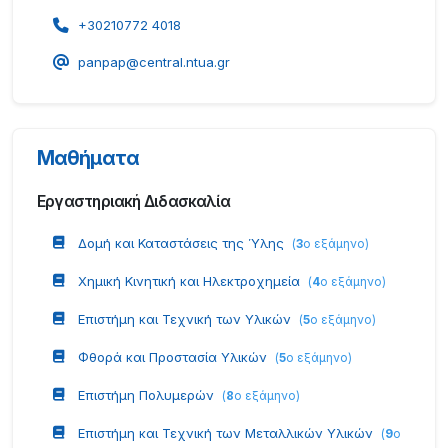
+30210772 4018
panpap@central.ntua.gr
Μαθήματα
Εργαστηριακή Διδασκαλία
Δομή και Καταστάσεις της Ύλης
(
3
ο εξάμηνο
)
Χημική Κινητική και Ηλεκτροχημεία
(
4
ο εξάμηνο
)
Επιστήμη και Τεχνική των Υλικών
(
5
ο εξάμηνο
)
Φθορά και Προστασία Υλικών
(
5
ο εξάμηνο
)
Επιστήμη Πολυμερών
(
8
ο εξάμηνο
)
Επιστήμη και Τεχνική των Μεταλλικών Υλικών
(
9
ο