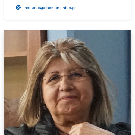
markoue@chemeng.ntua.gr