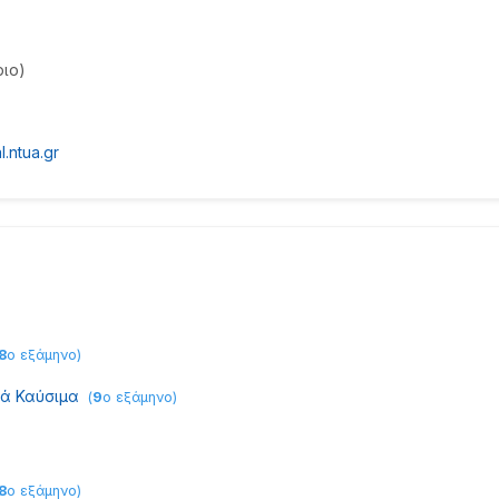
ιο)
.ntua.gr
8
ο εξάμηνο
)
εά Καύσιμα
(
9
ο εξάμηνο
)
8
ο εξάμηνο
)