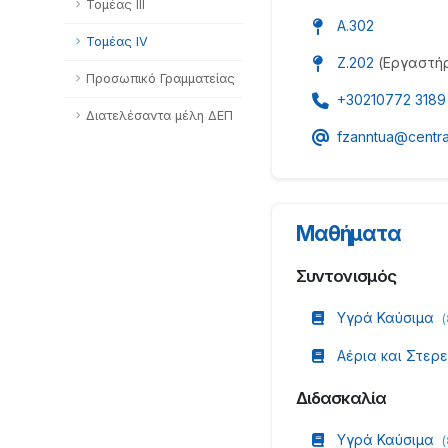
Τομέας ΙΙΙ
Α.302
Τομέας ΙV
Ζ.202
(Εργαστήρ
Προσωπικό Γραμματείας
+30210772 3189
Διατελέσαντα μέλη ΔΕΠ
fzanntua@central
Μαθήματα
Συντονισμός
Υγρά Καύσιμα
(
Αέρια και Στερ
Διδασκαλία
Υγρά Καύσιμα
(