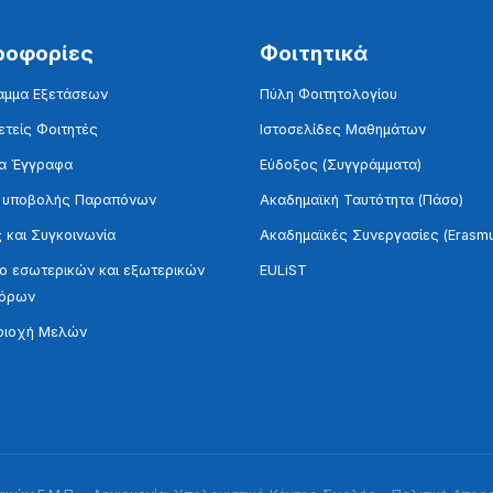
ροφορίες
Φοιτητικά
αμμα Εξετάσεων
Πύλη Φοιτητολογίου
τείς Φοιτητές
Ιστοσελίδες Μαθημάτων
α Έγγραφα
Εύδοξος (Συγγράμματα)
 υποβολής Παραπόνων
Ακαδημαϊκή Ταυτότητα (Πάσο)
 και Συγκοινωνία
Ακαδημαϊκές Συνεργασίες (Erasm
 εσωτερικών και εξωτερικών
EULiST
τόρων
ριοχή Μελών