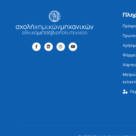
Πλη
Πρόγρ
Πρωτοε
Χρήσιμ
Φόρμα
Χάρτες
Μητρώο
εκλεκ
Πε