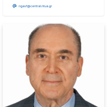
rigasf@central.ntua.gr