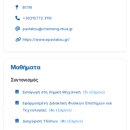
Β1.116
+30210772 3110
pavlatou@chemeng.ntua.gr
https://www.epavlatou.gr/
Μαθήματα
Συντονισμός
Εισαγωγή στη Χημική Μηχανική
(
1
ο εξάμηνο
)
Εφαρμοσμένη Διδακτική Φυσικών Επιστημών και
Τεχνολογίας
(
4
ο εξάμηνο
)
Διαχείριση Υδάτων
(
9
ο εξάμηνο
)