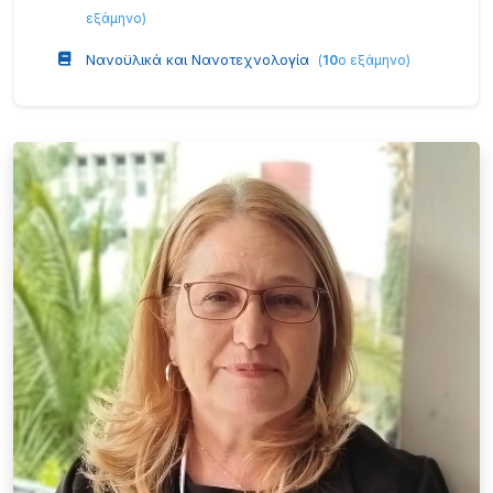
εξάμηνο
)
Νανοϋλικά και Νανοτεχνολογία
(
10
ο εξάμηνο
)