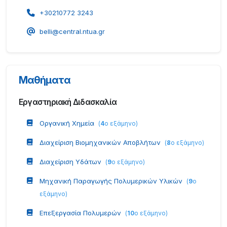
+30210772 3243
belli@central.ntua.gr
Μαθήματα
Εργαστηριακή Διδασκαλία
Οργανική Χημεία
(
4
ο εξάμηνο
)
Διαχείριση Βιομηχανικών Αποβλήτων
(
8
ο εξάμηνο
)
Διαχείριση Υδάτων
(
9
ο εξάμηνο
)
Μηχανική Παραγωγής Πολυμερικών Υλικών
(
9
ο
εξάμηνο
)
Επεξεργασία Πολυμερών
(
10
ο εξάμηνο
)