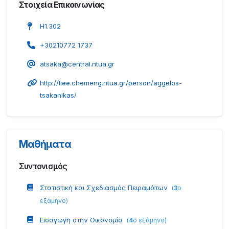
Στοιχεία Επικοινωνίας
Η1.302
+30210772 1737
atsaka@central.ntua.gr
http://liee.chemeng.ntua.gr/person/aggelos-
tsakanikas/
Μαθήματα
Συντονισμός
Στατιστική και Σχεδιασμός Πειραμάτων
(
3
ο
εξάμηνο
)
Εισαγωγή στην Οικονομία
(
4
ο εξάμηνο
)