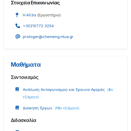
Στοιχεία Επικοινωνίας
Η.403α
(Εργαστήριο)
+30210772 3254
protoger@chemeng.ntua.gr
Μαθήματα
Συντονισμός
Ανάλυση Ανταγωνισμού και Έρευνα Αγοράς
(
8
ο
εξάμηνο
)
Διοίκηση Έργων
(
10
ο εξάμηνο
)
Διδασκαλία