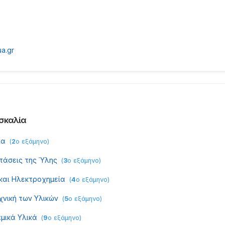
a.gr
σκαλία
ία
(
2
ο εξάμηνο
)
τάσεις της Ύλης
(
3
ο εξάμηνο
)
 και Ηλεκτροχημεία
(
4
ο εξάμηνο
)
χνική των Υλικών
(
5
ο εξάμηνο
)
μικά Υλικά
(
9
ο εξάμηνο
)