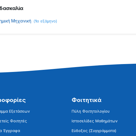
ιδασκαλία
ημική Μηχανική
(
1
ο εξάμηνο
)
ροφορίες
Φοιτητικά
αμμα Εξετάσεων
Πύλη Φοιτητολογίου
τείς Φοιτητές
Ιστοσελίδες Μαθημάτων
α Έγγραφα
Εύδοξος (Συγγράμματα)