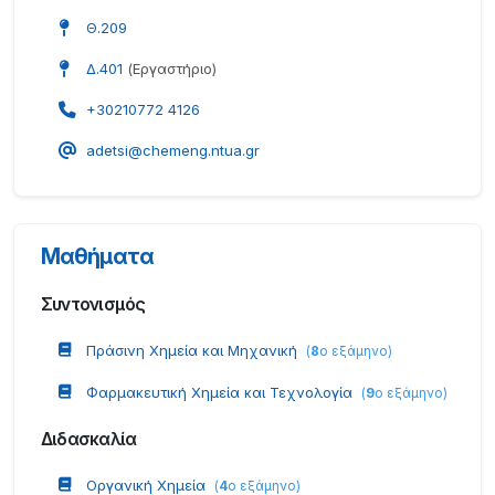
Θ.209
Δ.401
(Εργαστήριο)
+30210772 4126
adetsi@chemeng.ntua.gr
Μαθήματα
Συντονισμός
Πράσινη Χημεία και Μηχανική
(
8
ο εξάμηνο
)
Φαρμακευτική Χημεία και Τεχνολογία
(
9
ο εξάμηνο
)
Διδασκαλία
Οργανική Χημεία
(
4
ο εξάμηνο
)