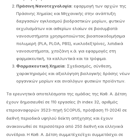
Πράσινη Νανοτεχνολογία
: εφαρμογή των αρχών της
Πράσινης Χημείας και Μηχανικής στην ανάπτυξη
διεργασιών εγκλεισμού βιοδραστικών μορίων, φυτικών
εκχυλισμάτων και αιθερίων ελαίων σε βιοσυμβατά
νανοσυστήματα χρησιμοποιώντας βιοαποικοδομήσιμα
πολυμερή (PLA, PLGA, PBS), κυκλοδεξτρίνες, λιπιδικά
νανοσυστήματα, χιτοζάνη κ.ά. για εφαρμογές στη
φαρμακευτική, τα καλλυντικά και τα τρόφιμα.
Φαρμακευτική Χημεία
: Σχεδιασμός, σύνθεση,
χαρακτηρισμός και αξιολόγηση βιολογικής δράσης νέων
οργανικών μορίων και αναλόγων φυσικών προϊόντων.
Τα ερευνητικά αποτελέσματα της ομάδας της Καθ. Α. Δέτση
έχουν δημοσιευθεί σε 110 εργασίες (h index 32, αριθμός
ετεροαναφορών 3523-πηγή SCOPUS, πρόσβαση 11-2024) σε
διεθνή περιοδικά υψηλού δείκτη απήχησης και έχουν
ανακοινωθεί σε περισσότερα από 250 διεθνή και ελληνικά
συνέδρια. Η Καθ. Α. Δέτση συμμετέχει/έχει συμμετάσχει σε