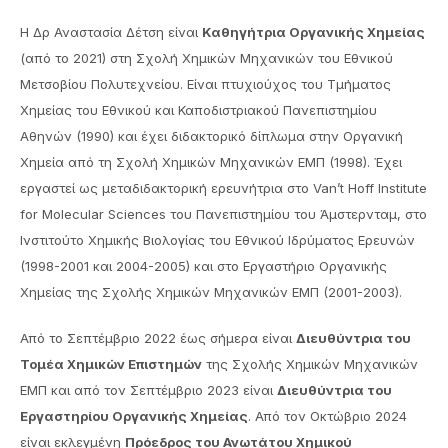
Η Δρ Αναστασία Δέτση είναι
Καθηγήτρια Οργανικής Χημείας
(από το 2021) στη Σχολή Χημικών Μηχανικών του Εθνικού
Μετσοβίου Πολυτεχνείου. Είναι πτυχιούχος του Τμήματος
Χημείας του Εθνικού και Καποδιστριακού Πανεπιστημίου
Αθηνών (1990) και έχει διδακτορικό δίπλωμα στην Οργανική
Χημεία από τη Σχολή Χημικών Μηχανικών ΕΜΠ (1998). Έχει
εργαστεί ως μεταδιδακτορική ερευνήτρια στο Van’t Hoff Institute
for Molecular Sciences του Πανεπιστημίου του Άμστερνταμ, στο
Ινστιτούτο Χημικής Βιολογίας του Εθνικού Ιδρύματος Ερευνών
(1998-2001 και 2004-2005) και στο Εργαστήριο Οργανικής
Χημείας της Σχολής Χημικών Μηχανικών ΕΜΠ (2001-2003).
Από το Σεπτέμβριο 2022 έως σήμερα είναι
Διευθύντρια του
Τομέα Χημικών Επιστημών
της Σχολής Χημικών Μηχανικών
ΕΜΠ και από τον Σεπτέμβριο 2023 είναι
Διευθύντρια του
Εργαστηρίου Οργανικής Χημείας
. Από τον Οκτώβριο 2024
είναι εκλεγμένη
Πρόεδρος του Ανωτάτου Χημικού