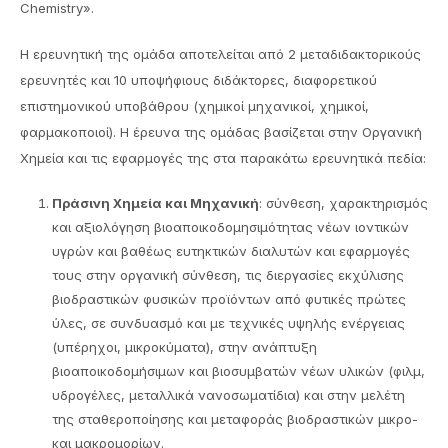
Chemistry».
Η ερευνητική της ομάδα αποτελείται από 2 μεταδιδακτορικούς
ερευνητές και 10 υποψήφιους διδάκτορες, διαφορετικού
επιστημονικού υποβάθρου (χημικοί μηχανικοί, χημικοί,
φαρμακοποιοί). Η έρευνα της ομάδας βασίζεται στην Οργανική
Χημεία και τις εφαρμογές της στα παρακάτω ερευνητικά πεδία:
Πράσινη Χημεία και Μηχανική
: σύνθεση, χαρακτηρισμός
και αξιολόγηση βιοαποικοδομησιμότητας νέων ιοντικών
υγρών και βαθέως ευτηκτικών διαλυτών και εφαρμογές
τους στην οργανική σύνθεση, τις διεργασίες εκχύλισης
βιοδραστικών φυσικών προϊόντων από φυτικές πρώτες
ύλες, σε συνδυασμό και με τεχνικές υψηλής ενέργειας
(υπέρηχοι, μικροκύματα), στην ανάπτυξη
βιοαποικοδομήσιμων και βιοσυμβατών νέων υλικών (φιλμ,
υδρογέλες, μεταλλικά νανοσωματίδια) και στην μελέτη
της σταθεροποίησης και μεταφοράς βιοδραστικών μικρο-
και μακρομορίων.