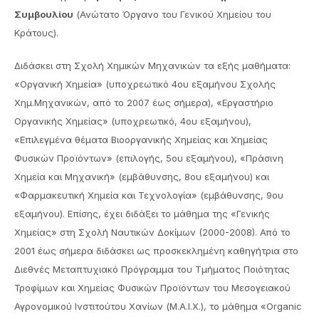
Συμβουλίου
(Ανώτατο Όργανο του Γενικού Χημείου του
Κράτους).
Διδάσκει στη Σχολή Χημικών Μηχανικών τα εξής μαθήματα:
«Οργανική Χημεία» (υποχρεωτικό 4ου εξαμήνου Σχολής
Χημ.Μηχανικών, από το 2007 έως σήμερα), «Εργαστήριο
Οργανικής Χημείας» (υποχρεωτικό, 4ου εξαμήνου),
«Επιλεγμένα θέματα Βιοοργανικής Χημείας και Χημείας
Φυσικών Προϊόντων» (επιλογής, 5ου εξαμήνου), «Πράσινη
Χημεία και Μηχανική» (εμβάθυνσης, 8ου εξαμήνου) και
«Φαρμακευτική Χημεία και Τεχνολογία» (εμβάθυνσης, 9ου
εξαμήνου). Επίσης, έχει διδάξει το μάθημα της «Γενικής
Χημείας» στη Σχολή Ναυτικών Δοκίμων (2000-2008). Από το
2001 έως σήμερα διδάσκει ως προσκεκλημένη καθηγήτρια στο
Διεθνές Μεταπτυχιακό Πρόγραμμα του Τμήματος Ποιότητας
Τροφίμων και Χημείας Φυσικών Προϊόντων του Μεσογειακού
Αγρονομικού Ινστιτούτου Χανίων (Μ.Α.Ι.Χ.), το μάθημα «Organic