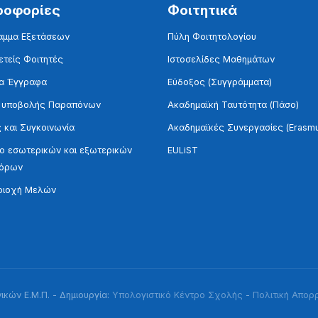
ροφορίες
Φοιτητικά
αμμα Εξετάσεων
Πύλη Φοιτητολογίου
τείς Φοιτητές
Ιστοσελίδες Μαθημάτων
α Έγγραφα
Εύδοξος (Συγγράμματα)
 υποβολής Παραπόνων
Ακαδημαϊκή Ταυτότητα (Πάσο)
 και Συγκοινωνία
Ακαδημαϊκές Συνεργασίες (Erasm
 εσωτερικών και εξωτερικών
EULiST
τόρων
ριοχή Μελών
κών Ε.Μ.Π. - Δημιουργία:
Υπολογιστικό Κέντρο Σχολής
-
Πολιτική Απορ