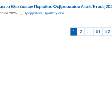
ατα Εξετάσεων Περιόδου Φεβρουαρίου Ακαδ. Έτους 20
αρίου 2025
Γραμματεία
,
Προπτυχιακά
Σελιδοποίηση
1
2
…
51
52
άρθρων