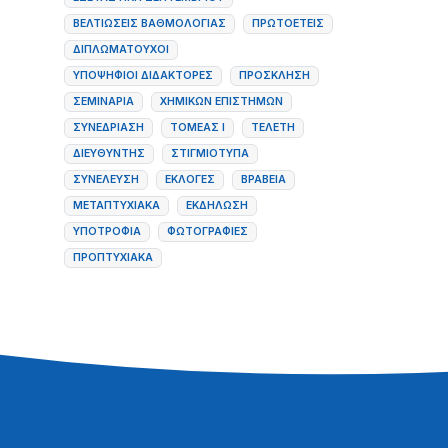
ΒΕΛΤΙΏΣΕΙΣ ΒΑΘΜΟΛΟΓΊΑΣ
ΠΡΩΤΟΕΤΕΊΣ
ΔΙΠΛΩΜΑΤΟΎΧΟΙ
ΥΠΟΨΉΦΙΟΙ ΔΙΔΆΚΤΟΡΕΣ
ΠΡΌΣΚΛΗΣΗ
ΣΕΜΙΝΆΡΙΑ
ΧΗΜΙΚΏΝ ΕΠΙΣΤΗΜΏΝ
ΣΥΝΕΔΡΊΑΣΗ
ΤΟΜΈΑΣ Ι
ΤΕΛΕΤΉ
ΔΙΕΥΘΥΝΤΉΣ
ΣΤΙΓΜΙΌΤΥΠΑ
ΣΥΝΈΛΕΥΣΗ
ΕΚΛΟΓΈΣ
ΒΡΑΒΕΊΑ
ΜΕΤΑΠΤΥΧΙΑΚΆ
ΕΚΔΉΛΩΣΗ
ΥΠΟΤΡΟΦΊΑ
ΦΩΤΟΓΡΑΦΊΕΣ
ΠΡΟΠΤΥΧΙΑΚΆ