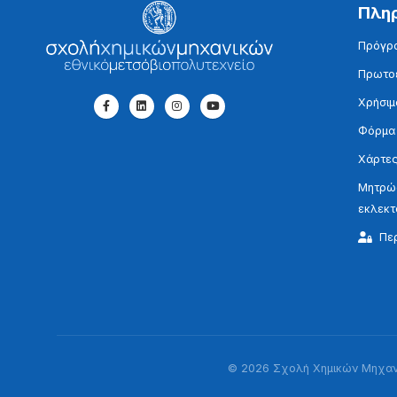
Πλη
Πρόγρ
Πρωτοε
Χρήσιμ
Φόρμα
Χάρτες
Μητρώο
εκλεκ
Πε
© 2026 Σχολή Χημικών Μηχανι