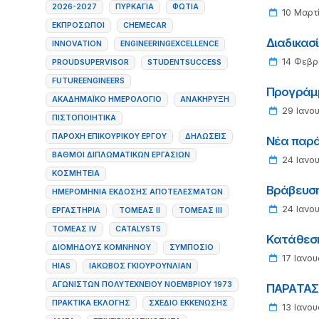
2026-2027
ΠΥΡΚΑΓΙΆ
ΦΩΤΙΆ
10 Μαρτ
ΕΚΠΡΌΣΩΠΟΙ
CHEMECAR
Διαδικασ
INNOVATION
ENGINEERINGEXCELLENCE
14 Φεβρ
PROUDSUPERVISOR
STUDENTSUCCESS
FUTUREENGINEERS
Προγράμμ
ΑΚΑΔΗΜΑΪΚΌ ΗΜΕΡΟΛΌΓΙΟ
ΑΝΑΚΉΡΥΞΗ
29 Ιανο
ΠΙΣΤΟΠΟΙΗΤΙΚΆ
ΠΑΡΟΧΉ ΕΠΙΚΟΥΡΙΚΟΎ ΈΡΓΟΥ
ΔΗΛΏΣΕΙΣ
Νέα παρά
ΒΑΘΜΟΊ ΔΙΠΛΩΜΑΤΙΚΏΝ ΕΡΓΑΣΙΏΝ
24 Ιανο
ΚΟΣΜΗΤΕΊΑ
Βράβευση
ΗΜΕΡΟΜΗΝΊΑ ΈΚΔΟΣΗΣ ΑΠΟΤΕΛΕΣΜΆΤΩΝ
24 Ιανο
ΕΡΓΑΣΤΉΡΙΑ
ΤΟΜΈΑΣ ΙΙ
ΤΟΜΈΑΣ ΙΙΙ
ΤΟΜΈΑΣ IV
CATALYSTS
Κατάθεση
ΔΙΟΜΗΔΟΥΣ ΚΟΜΝΗΝΟΥ
ΣΥΜΠΌΣΙΟ
17 Ιανου
HIAS
ΙΆΚΩΒΟΣ ΓΚΙΟΥΡΟΥΝΛΙΆΝ
ΑΓΩΝΙΣΤΩΝ ΠΟΛΥΤΕΧΝΕΙΟΥ ΝΟΕΜΒΡΙΟΥ 1973
ΠΑΡΑΤΑΣΗ
ΠΡΑΚΤΙΚΆ ΕΚΛΟΓΉΣ
ΣΧΈΔΙΟ ΕΚΚΈΝΩΣΗΣ
13 Ιανου