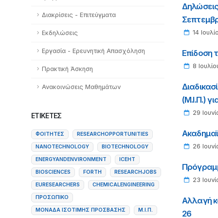
Δηλώσεις
Διακρίσεις - Επιτεύγματα
Σεπτεμβρ
14 Ιουλί
Εκδηλώσεις
Εργασία - Ερευνητική Απασχόληση
Επίδοση 
8 Ιουλίο
Πρακτική Άσκηση
Διαδικασ
Ανακοινώσεις Μαθημάτων
(Μ.Ι.Π.) 
29 Ιουνί
ΕΤΙΚΈΤΕΣ
Ακαδημαϊ
ΦΟΙΤΗΤΈΣ
RESEARCHOPPORTUNITIES
26 Ιουνί
NANOTECHNOLOGY
BIOTECHNOLOGY
ENERGYANDENVIRONMENT
ICEHT
Πρόγραμμ
BIOSCIENCES
FORTH
RESEARCHJOBS
23 Ιουνί
EURESEARCHERS
CHEMICALENGINEERING
ΠΡΟΣΩΠΙΚΌ
Αλλαγή κ
ΜΟΝΆΔΑ ΙΣΌΤΙΜΗΣ ΠΡΌΣΒΑΣΗΣ
Μ.Ι.Π.
26