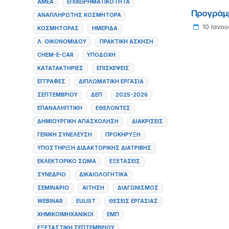
ΑΜΕΑ
ΕΠΙΧΕΙΡΗΜΑΤΙΚΌΤΗΤΑ
Προγράμμ
ΑΝΑΠΛΗΡΩΤΉΣ ΚΟΣΜΉΤΟΡΑ
10 Ιανου
ΚΟΣΜΉΤΟΡΑΣ
ΗΜΕΡΊΔΑ
Λ. ΟΙΚΟΝΟΜΙΔΟΥ
ΠΡΑΚΤΙΚΉ ΆΣΚΗΣΗ
CHEM-E-CAR
ΥΠΟΔΟΧΉ
ΚΑΤΑΤΑΚΤΉΡΙΕΣ
ΕΠΙΣΚΈΨΕΙΣ
ΕΓΓΡΑΦΈΣ
ΔΙΠΛΩΜΑΤΙΚΉ ΕΡΓΑΣΊΑ
ΣΕΠΤΕΜΒΡΊΟΥ
ΔΕΠ
2025-2026
ΕΠΑΝΑΛΗΠΤΙΚΉ
ΕΘΕΛΟΝΤΈΣ
ΔΗΜΙΟΥΡΓΙΚΉ ΑΠΑΣΧΌΛΗΣΗ
ΔΙΑΚΡΊΣΕΙΣ
ΓΕΝΙΚΉ ΣΥΝΈΛΕΥΣΗ
ΠΡΟΚΉΡΥΞΗ
ΥΠΟΣΤΗΡΙΞΗ ΔΙΔΑΚΤΟΡΙΚΗΣ ΔΙΑΤΡΙΒΗΣ
ΕΚΛΕΚΤΟΡΙΚΌ ΣΏΜΑ
ΕΞΕΤΆΣΕΙΣ
ΣΥΝΈΔΡΙΟ
ΔΙΚΑΙΟΛΟΓΗΤΙΚΆ
ΣΕΜΙΝΆΡΙΟ
ΑΊΤΗΣΗ
ΔΙΑΓΩΝΙΣΜΌΣ
WEBINAR
EULIST
ΘΈΣΕΙΣ ΕΡΓΑΣΊΑΣ
ΧΗΜΙΚΟΊΜΗΧΑΝΙΚΟΊ
ΕΜΠ
ΕΞΕΤΑΣΤΙΚΉ ΣΕΠΤΕΜΒΡΊΟΥ