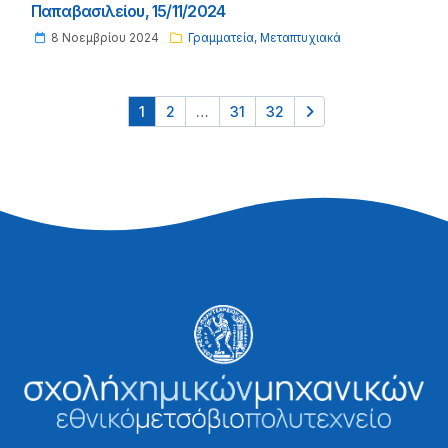
Παπαβασιλείου, 15/11/2024
8 Νοεμβρίου 2024
Γραμματεία
,
Μεταπτυχιακά
Σελιδοποίηση
1
2
…
31
32
άρθρων