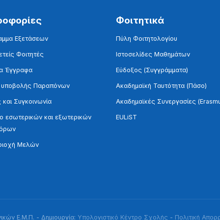
ροφορίες
Φοιτητικά
αμμα Εξετάσεων
Πύλη Φοιτητολογίου
τείς Φοιτητές
Ιστοσελίδες Μαθημάτων
α Έγγραφα
Εύδοξος (Συγγράμματα)
 υποβολής Παραπόνων
Ακαδημαϊκή Ταυτότητα (Πάσο)
 και Συγκοινωνία
Ακαδημαϊκές Συνεργασίες (Erasm
 εσωτερικών και εξωτερικών
EULiST
τόρων
ριοχή Μελών
κών Ε.Μ.Π. - Δημιουργία:
Υπολογιστικό Κέντρο Σχολής
-
Πολιτική Απορ