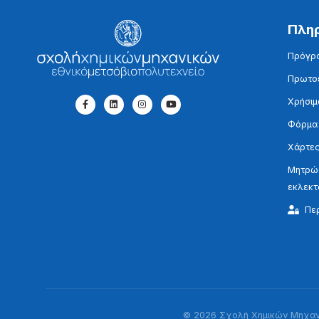
Πλη
Πρόγρ
Πρωτοε
Χρήσιμ
Φόρμα
Χάρτες
Μητρώο
εκλεκ
Πε
© 2026 Σχολή Χημικών Μηχανι