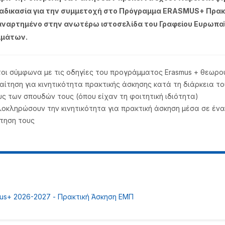
δικασία για την συμμετοχή στο Πρόγραμμα ERASMUS+ Πρακ
ι αναρτημένο στην ανωτέρω ιστοσελίδα του Γραφείου Ευρωπα
μμάτων.
ι σύμφωνα με τις οδηγίες του προγράμματος Erasmus + θεωρού
ίτηση για κινητικότητα πρακτικής άσκησης κατά τη διάρκεια το
ς των σπουδών τους (όπου είχαν τη φοιτητική ιδιότητα)
λοκληρώσουν την κινητικότητα για πρακτική άσκηση μέσα σε έν
τηση τους
s+ 2026-2027 - Πρακτική Άσκηση ΕΜΠ