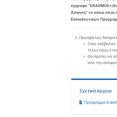
έγγραφο “ERASMUS+/δια
Άσκηση” το οποίο είνα
Εκπαιδευτικών Προγρα
Προσφάτως Απόφοιτο
Όσοι υπέβαλαν α
τελευταίου έτου
Θα πρέπει να ο
από την αποφοί
Σχετικά Αρχεία
Πρόγραμμα Erasmu