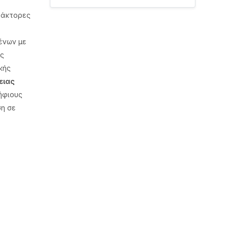
δάκτορες
ένων με
ς
κής
ειας
ήφιους
η σε