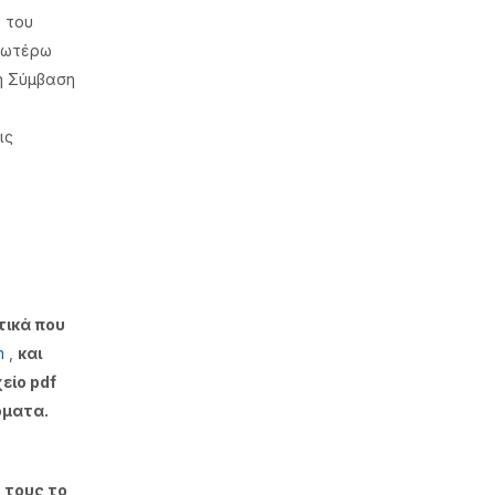
 του
νωτέρω
η Σύμβαση
ις
τικά που
om
,
και
είο pdf
όματα.
 τους το