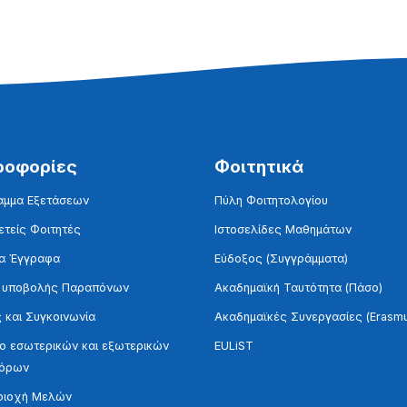
ροφορίες
Φοιτητικά
αμμα Εξετάσεων
Πύλη Φοιτητολογίου
τείς Φοιτητές
Ιστοσελίδες Μαθημάτων
α Έγγραφα
Εύδοξος (Συγγράμματα)
 υποβολής Παραπόνων
Ακαδημαϊκή Ταυτότητα (Πάσο)
 και Συγκοινωνία
Ακαδημαϊκές Συνεργασίες (Erasm
 εσωτερικών και εξωτερικών
EULiST
τόρων
ριοχή Μελών