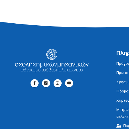
Πλη
Πρόγρ
Πρωτοε
Χρήσιμ
Φόρμα
Χάρτες
Μητρώο
εκλεκ
Πε