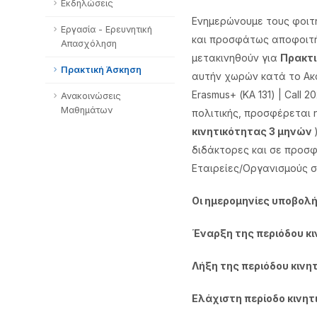
Εκδηλώσεις
Ενημερώνουμε τους φοιτ
Εργασία - Ερευνητική
και προσφάτως αποφοιτή
Απασχόληση
μετακινηθούν για
Πρακτι
Πρακτική Άσκηση
αυτήν χωρών κατά το Ακ
Erasmus+ (ΚΑ 131) | Call
Ανακοινώσεις
Μαθημάτων
πολιτικής, προσφέρεται η
κινητικότητας 3 μηνών
διδάκτορες και σε προσ
Εταιρείες/Οργανισμούς σ
Οι ημερομηνίες υποβολής
Έναρξη της περιόδου κι
Λήξη της περιόδου κινητ
Ελάχιστη περίοδο κινητι