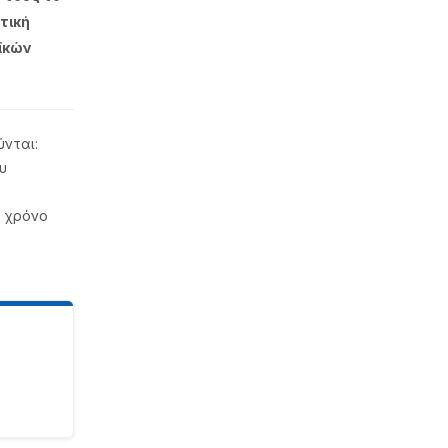
τική
ϊκών
νται:
υ
α χρόνο