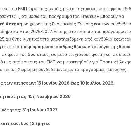
ητές του ΕΜΠ (προπτυχιακούς, μεταπτυχιακούς, υποψήφιους δι
σαντες ), ότι μέσω του προγράμματος Erasmus+ μπορούν να
κή Άσκηση
σε χώρες της Ευρωπαϊκής Ένωσης και των συνδεδεμ
αδημαϊκό Έτος 2026-2027. Επίσης στο πλαίσιο του προγράμματο
 2025 Διεθνής Κινητικότητα υποστηριζόμενη από κονδύλια εσωτερι
 ευκαιρία (
περιορισμένος αριθμός θέσεων και μέγιστης διάρκ
) σε φοιτητές
5ου
έτους, σε μεταπτυχιακούς φοιτητές, σε υποψ
φάτως απόφοιτους του ΕΜΠ να μετακινηθούν για Πρακτική Άσκησ
ε Τρίτες Χώρες μη συνδεδεμένες με το πρόγραμμα, (εκτός ΕΕ).
 των αιτήσεων: 15 Ιουνίου 2026 έως 10 Ιουλίου 2026.
νητικότητας: 15η Νοεμβρίου 2026
ικότητας: 31η Ιουλίου 2027
κότητας: δύο ( 2 ) μήνες