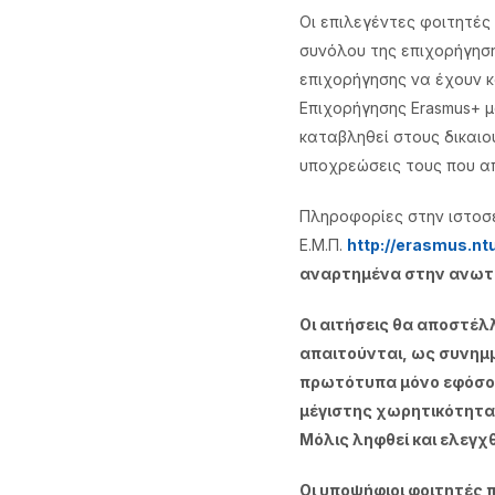
Οι επιλεγέντες φοιτητές
συνόλου της επιχορήγησ
επιχορήγησης να έχουν 
Επιχορήγησης Erasmus+ μ
καταβληθεί στους δικαιο
υποχρεώσεις τους που α
Πληροφορίες στην ιστοσ
Ε.Μ.Π.
http://erasmus.ntu
αναρτημένα στην ανωτέ
Οι αιτήσεις θα αποστέλ
απαιτούνται, ως συνημμ
πρωτότυπα μόνο εφόσον 
μέγιστης χωρητικότητας
Μόλις ληφθεί και ελεγχ
Οι υποψήφιοι φοιτητές 