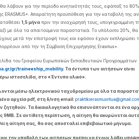
 θα λάβουν για την περίοδο κινητικότητάς τους, εφάπαξ το 80%
ης ERASMUS+. Απαραίτητη προϋπόθεση για την καταβολή της α
καταθέσει
1,5 μήνα
πριν την αναχώρησή τους, υπογεγραμμένη τ
αζί με όλα τα απαιτούμενα παραστατικά. Το υπόλοιπο 20%, θα
ύχους μετά την επιστροφή τους και εφόσον έχουν εκπληρώσει τ
πορρέουν από την τη Σύμβαση Επιχορήγησης Erasmus+.
ελίδα του Γραφείου Ευρωπαϊκών Εκπαιδευτικών Προγραμμάτων
a.gr/gr/traineeship_mobility.
Τα έντυπα των αιτήσεων είναι
ρω ιστοσελίδα, στο «Έντυπο υλικό».
λονται μέσω ηλεκτρονικού ταχυδρομείου με όλα τα παραστα
ένα αρχεία pdf, στη δ/νση email:
praktikierasmusntua@gmail.c
ζητηθούν. Τα δικαιολογητικά θα επισυνάπτονται σε ένα αρχ
 9ΜΒ. Σε αντίθετη περίπτωση, η αίτηση θα ακυρώνεται αυτ
θεί η αίτηση σας, θα σας αποσταλεί επιβεβαιωτικό μήνυμα.
πριν την υποβολή των αιτήσεων πρέπει να έχουν λάβει υπόψη