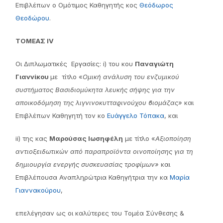
Επιβλέπων ο Ομότιμος Καθηγητής κος
Θεόδωρος
Θεοδώρου
.
ΤΟΜΕΑΣ IV
Οι Διπλωματικές Εργασίες: i) του κου
Παναγιώτη
Γιαννίκου
με τίτλο «
Οµική ανάλυση του ενζυµικού
συστήµατος Βασιδιοµύκητα λευκής σήψης για την
αποικοδόµηση της
λιγνινοκυτταϱινούχου ϐιοµάζας
»
και
Επιβλέπων Καθηγητή τον κο
Ευάγγελο Τόπακα
, και
ii) της κας
Μαρούσας Ιωσηφέλη
με τίτλο «
Αξιοποίηση
αντιοξειδωτικών από παραπροϊόντα οινοποίησης για τη
δημιουργία ενεργής συσκευασίας τροφίμων»
και
Επιβλέπουσα Αναπληρώτρια Καθηγήτρια την κα
Μαρία
Γιαννακούρου
,
επελέγησαν ως οι καλύτερες του Τομέα Σύνθεσης &