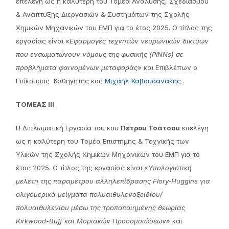
επελέγη ως η καλύτερη του Τομέα Ανάλυσης, Σχεδιασμού
& Ανάπτυξης Διεργασιών & Συστημάτων της Σχολής
Χημικών Μηχανικών του ΕΜΠ για το έτος 2025. Ο τίτλος της
εργασίας είναι
«
Εφαρμογές τεχνητών νευρωνικών δικτύων
που ενσωματώνουν νόμους της φυσικής (PINNs) σε
προβλήματα φαινομένων μεταφοράς»
και Επιβλέπων ο
Επίκουρος Καθηγητής κος
Μιχαήλ Καβουσανάκης
.
ΤΟΜΕΑΣ ΙΙΙ
Η Διπλωματική Εργασία του κου
Πέτρου Τσάτσου
επελέγη
ως η καλύτερη του Τομέα Επιστήμης & Τεχνικής των
Υλικών της Σχολής Χημικών Μηχανικών του ΕΜΠ για το
έτος 2025. Ο τίτλος της εργασίας είναι
«Υπολογιστική
μελέτη της παραμέτρου αλληλεπίδρασης Flory-Huggins για
ολιγομερικά μείγματα πολυαιθυλενοξειδίου/
πολυαιθυλενίου μέσω της
τροποποιημένης θεωρίας
Kirkwood-Buff
και
Μοριακών Προσομοιώσεων
»
και