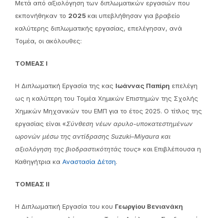
Μετά από αξιολόγηση των διπλωματικών εργασιών που
εκπονήθηκαν το
2025
και υπεβλήθησαν για βραβείο
καλύτερης διπλωματικής εργασίας, επελέγησαν, ανά
Τομέα, οι ακόλουθες:
ΤΟΜΕΑΣ Ι
Η Διπλωματική Εργασία της κας
Ιωάννας Παπίρη
επελέγη
ως η καλύτερη του Τομέα Χημικών Επιστημών της Σχολής
Χημικών Μηχανικών του ΕΜΠ για το έτος 2025. Ο τίτλος της
εργασίας είναι «
Σύνθεση νέων αρυλο-υποκατεστημένων
ωρονών μέσω της αντίδρασης Suzuki–Miyaura και
αξιολόγηση της βιοδραστικότητάς
τους»
και Επιβλέπουσα η
Καθηγήτρια κα
Αναστασία Δέτση
.
ΤΟΜΕΑΣ ΙΙ
Η Διπλωματική Εργασία του κου
Γεωργίου Βενιανάκη