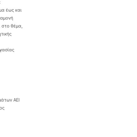
α
μα έως και
ραμονή
ί στο θέμα,
ητικής
ργασίας
μάτων ΑΕΙ
ος