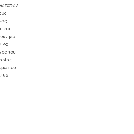
Ανώτατων
ούς
νας
ο και
σουν μια
ι να
χος του
γασίας
ομα που
υ θα