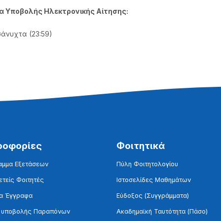
α Υποβολής Ηλεκτρονικής Αίτησης:
σάνυχτα (23:59)
ροφορίες
Φοιτητικά
αμμα Εξετάσεων
Πύλη Φοιτητολογίου
τείς Φοιτητές
Ιστοσελίδες Μαθημάτων
α Έγγραφα
Εύδοξος (Συγγράμματα)
 υποβολής Παραπόνων
Ακαδημαϊκή Ταυτότητα (Πάσο)