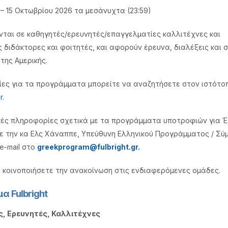
 – 15 Οκτωβρίου 2026 τα μεσάνυχτα (23:59)
νται σε καθηγητές/ερευνητές/επαγγελματίες καλλιτέχνες και
 διδάκτορες και φοιτητές, και αφορούν έρευνα, διαλέξεις και 
της Αμερικής.
ες για τα προγράμματα μπορείτε να αναζητήσετε στον ιστότο
r.
ικές πληροφορίες σχετικά µε τα προγράµµατα υποτροφιών για 
με την κα Ελς Χάναππε, Υπεύθυνη Ελληνικού Προγράµµατος / Σύ
 e-mail στο
greekprogram@fulbright.gr.
κοινοποιήσετε την ανακοίνωση στις ενδιαφερόμενες ομάδες.
α Fulbright
ς, Ερευνητές, Καλλιτέχνες