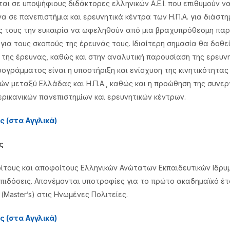
ι σε υποψήφιους διδάκτορες ελληνικών Α.Ε.Ι. που επιθυμούν ν
 σε πανεπιστήμια και ερευνητικά κέντρα των Η.Π.Α. για διάστη
ς τους την ευκαιρία να ωφεληθούν από μια βραχυπρόθεσμη πα
για τους σκοπούς της έρευνάς τους. Ιδιαίτερη σημασία θα δοθε
ο της έρευνας, καθώς και στην αναλυτική παρουσίαση της ερευν
ογράμματος είναι η υποστήριξη και ενίσχυση της κινητικότητας
ών μεταξύ Ελλάδας και Η.Π.Α., καθώς και η προώθηση της συνε
ερικανικών πανεπιστημίων και ερευνητικών κέντρων.
 (στα Αγγλικά)
ς
ίτους και αποφοίτους Ελληνικών Ανώτατων Εκπαιδευτικών Ιδρυ
πιδόσεις. Απονέμονται υποτροφίες για το πρώτο ακαδημαϊκό έτ
Master’s) στις Ηνωμένες Πολιτείες.
 (στα Αγγλικά)