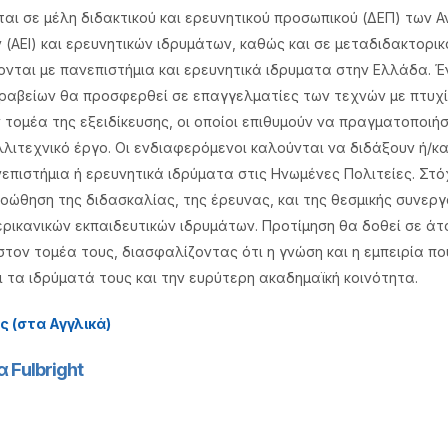
ι σε μέλη διδακτικού και ερευνητικού προσωπικού (ΔΕΠ) των 
 (ΑΕΙ) και ερευνητικών ιδρυμάτων, καθώς και σε μεταδιδακτορικ
νται με πανεπιστήμια και ερευνητικά ιδρυματα στην Ελλάδα. Έ
ραβείων θα προσφερθεί σε επαγγελματίες των τεχνών με πτυχί
 τομέα της εξειδίκευσης, οι οποίοι επιθυμούν να πραγματοποιή
λλιτεχνικό έργο. Οι ενδιαφερόμενοι καλούνται να διδάξουν ή/κα
επιστήμια ή ερευνητικά ιδρύματα στις Ηνωμένες Πολιτείες. Στό
οώθηση της διδασκαλίας, της έρευνας, και της θεσμικής συνερ
ερικανικών εκπαιδευτικών ιδρυμάτων. Προτίμηση θα δοθεί σε άτ
τον τομέα τους, διασφαλίζοντας ότι η γνώση και η εμπειρία πο
τα ιδρύματά τους και την ευρύτερη ακαδημαϊκή κοινότητα.
 (στα Αγγλικά)
 Fulbright