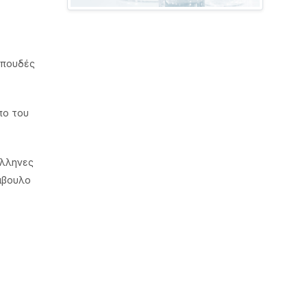
σπουδές
πο του
Έλληνες
µβουλο