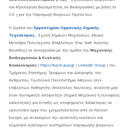
και Αξιολόγηση Βιωσιμότητας σε Βιοδιεργασίες με βάση το
CO
για την Παραγωγή Βιογενών Προϊόντων
2
Η Ομάδα του
Εργαστηρίου Οργανικής Χημικής
Τεχνολογίας
, Σχολή Χημικών Μηχανικών, Εθνικό
Μετσόβιο Πολυτεχνείο (Επιβλέπων: Επικ. Καθ. Ανέστης
Βλυσίδης) σε συνεργασία με την ομάδα της
Μηχανικής
Βιοδιεργασιών & Κυκλικής
Βιοοικονομίας
(
https://becb.aua.gr
/
LinkedIn Group
) του
Τμήματος Επιστήμης Τροφίμων και Διατροφής του
Ανθρώπου, Γεωπονικό Πανεπιστήμιο Αθηνών (συν-
επιβλέπων: Καθηγητής Απόστολος Κουτίνας), αναζητά μία/
έναν δυναμική/ό απόφοιτη/ο (Χημικό Μηχανικό ή συναφούς
ειδικότητας) για ένταξη ως υποψήφια/ος διδάκτορας σε
ερευνητικό έργο που χρηματοδοτείται από το Horizon
Europe, με αντικείμενο την ανάπτυξη κυκλικών και
κλιματικά ουδέτερων συστημάτων παραγωγής βιογενών