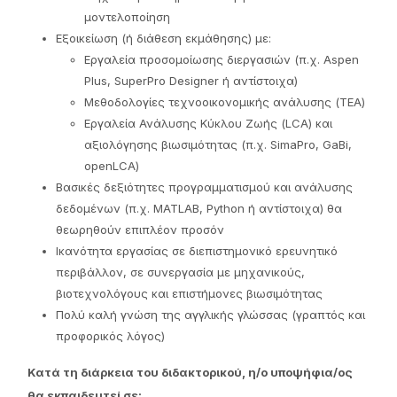
μοντελοποίηση
Εξοικείωση (ή διάθεση εκμάθησης) με:
Εργαλεία προσομοίωσης διεργασιών (π.χ. Aspen
Plus, SuperPro Designer ή αντίστοιχα)
Μεθοδολογίες τεχνοοικονομικής ανάλυσης (TEA)
Εργαλεία Ανάλυσης Κύκλου Ζωής (LCA) και
αξιολόγησης βιωσιμότητας (π.χ. SimaPro, GaBi,
openLCA)
Βασικές δεξιότητες προγραμματισμού και ανάλυσης
δεδομένων (π.χ. MATLAB, Python ή αντίστοιχα) θα
θεωρηθούν επιπλέον προσόν
Ικανότητα εργασίας σε διεπιστημονικό ερευνητικό
περιβάλλον, σε συνεργασία με μηχανικούς,
βιοτεχνολόγους και επιστήμονες βιωσιμότητας
Πολύ καλή γνώση της αγγλικής γλώσσας (γραπτός και
προφορικός λόγος)
Κατά τη διάρκεια του διδακτορικού, η/ο υποψήφια/ος
θα εκπαιδευτεί σε: