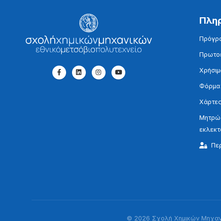
Πλη
Πρόγρ
Πρωτοε
Χρήσιμ
Φόρμα
Χάρτες
Μητρώο
εκλεκ
Πε
© 2026 Σχολή Χημικών Μηχανι