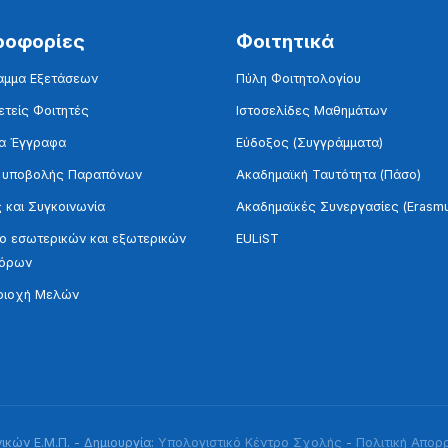
ροφορίες
Φοιτητικά
αμμα Εξετάσεων
Πύλη Φοιτητολογίου
τείς Φοιτητές
Ιστοσελίδες Μαθημάτων
α Έγγραφα
Εύδοξος (Συγγράμματα)
 υποβολής Παραπόνων
Ακαδημαϊκή Ταυτότητα (Πάσο)
 και Συγκοινωνία
Ακαδημαϊκές Συνεργασίες (Erasm
 εσωτερικών και εξωτερικών
EULiST
τόρων
ριοχή Μελών
κών Ε.Μ.Π. - Δημιουργία:
Υπολογιστικό Κέντρο Σχολής
-
Πολιτική Απορ